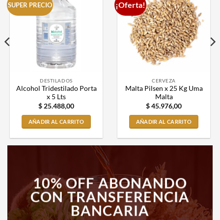
¡Oferta!
SUPER PRECIO
DESTILADOS
CERVEZA
Alcohol Tridestilado Porta
Malta Pilsen x 25 Kg Uma
x 5 Lts
Malta
$
25.488,00
$
45.976,00
AÑADIR AL CARRITO
AÑADIR AL CARRITO
10% OFF ABONANDO
CON TRANSFERENCIA
BANCARIA