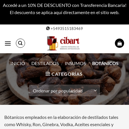
Accedé a un 10% DE DESCUENTO con Transferencia Bancaria!
El descuento se aplica aquí directamente en el sitio web.
Descartar
Saltar
+5493515183469
al
contenido
INICIO
/
DESTILADOS
/
INSUMOS
/
BOTÁNICOS
CATEGORÍAS
Bótanicos empleados en la elaboración de destilados tales
como Whisky, Ron, Ginebra, Vodka, Aceites esenciales y