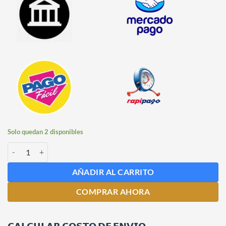
Solo quedan 2 disponibles
Destilador Óptimus Pro de 20 litros cantidad
AÑADIR AL CARRITO
COMPRAR AHORA
𝗖𝗔𝗟𝗖𝗨𝗟𝗔𝗥 𝗖𝗢𝗦𝗧𝗢 𝗗𝗘 𝗘𝗡𝗩𝗜𝗢