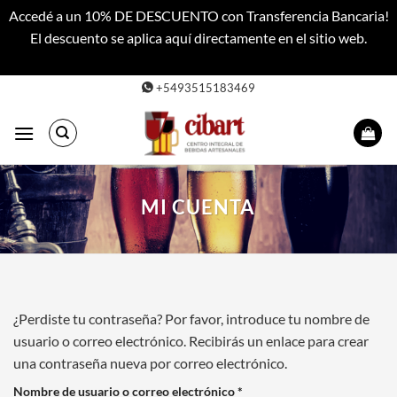
Accedé a un 10% DE DESCUENTO con Transferencia Bancaria!
El descuento se aplica aquí directamente en el sitio web.
Descartar
Saltar
+5493515183469
al
contenido
MI CUENTA
¿Perdiste tu contraseña? Por favor, introduce tu nombre de
usuario o correo electrónico. Recibirás un enlace para crear
una contraseña nueva por correo electrónico.
Obligatorio
Nombre de usuario o correo electrónico
*