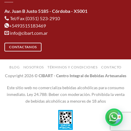
Av. Juan B Justo 5185 - Córdoba - X5001
Tel/Fax (0351) 523-2910
+5493515183469
info@cibart.com.ar
CONTACTANOS
BLOG
NOSOTROS
TÉRMINOS Y CONDICIONES
CONTACTO
Copyright 2026 ©
CIBART - Centro Integral de Bebidas Artesanales
Este sitio web no comercializa bebidas alcohólicas para consumo
inmediato. Ley 24.788: Beber con moderación. Prohibida la venta
de bebidas alcohólicas a menores de 18 años