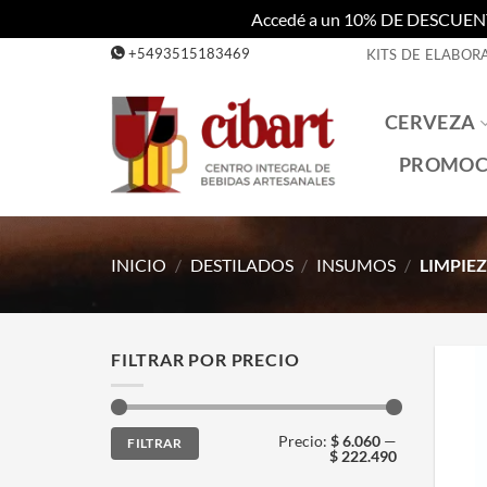
Accedé a un 10% DE DESCUENTO c
Saltar
+5493515183469
KITS DE ELABOR
al
contenido
CERVEZA
PROMOC
INICIO
/
DESTILADOS
/
INSUMOS
/
LIMPIE
FILTRAR POR PRECIO
Precio
Precio
Precio:
$ 6.060
—
FILTRAR
mínimo
máximo
$ 222.490