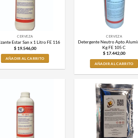
CERVEZA
CERVEZA
Detergente Neutro Apto Alumin
izante Estar San x 1 Litro FE 116
Kg FE 105 C
$
19.546,00
$
17.442,00
AÑADIR AL CARRITO
AÑADIR AL CARRITO