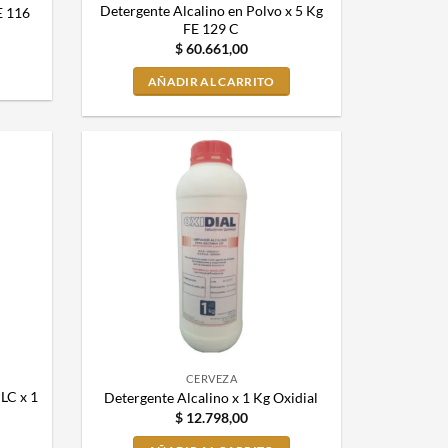
Detergente Alcalino en Polvo x 5 Kg
FE 116
FE 129 C
$
60.661,00
AÑADIR AL CARRITO
CERVEZA
LC x 1
Detergente Alcalino x 1 Kg Oxidial
$
12.798,00