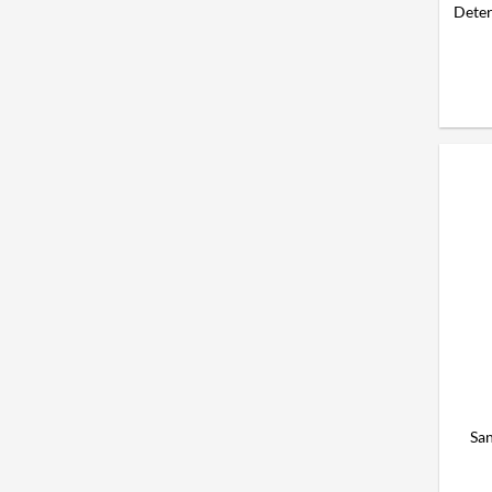
Deter
San