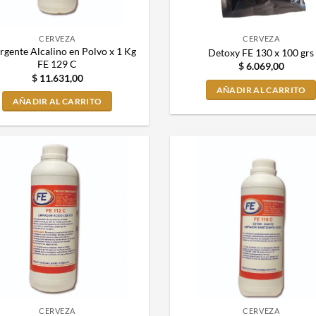
CERVEZA
CERVEZA
rgente Alcalino en Polvo x 1 Kg
Detoxy FE 130 x 100 grs
FE 129 C
$
6.069,00
$
11.631,00
AÑADIR AL CARRITO
AÑADIR AL CARRITO
CERVEZA
CERVEZA