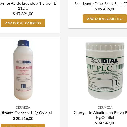
gente Ácido Líquido x 1 Litro FE
Sanitizante Estar San x 5 Lts 
112 C
$
89.455,00
$
17.891,00
AÑADIR AL CARRITO
AÑADIR AL CARRITO
CERVEZA
CERVEZA
Detergente Alcalino en Polvo P
itizante Oxisan x 1 Kg Oxidial
Kg Oxidial
$
20.516,00
$
24.547,00