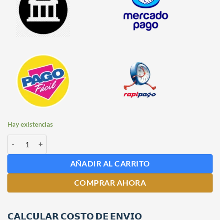
Hay existencias
Bocha CIP Plástica de 50 mm de Diámetro cantidad
AÑADIR AL CARRITO
COMPRAR AHORA
𝗖𝗔𝗟𝗖𝗨𝗟𝗔𝗥 𝗖𝗢𝗦𝗧𝗢 𝗗𝗘 𝗘𝗡𝗩𝗜𝗢