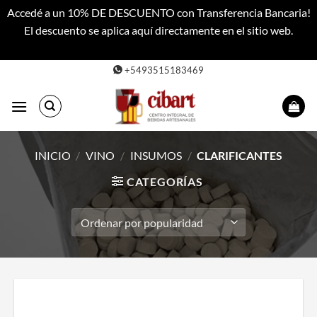
Accedé a un 10% DE DESCUENTO con Transferencia Bancaria!
El descuento se aplica aquí directamente en el sitio web.
Descartar
Saltar
+5493515183469
al
contenido
INICIO
/
VINO
/
INSUMOS
/
CLARIFICANTES
CATEGORÍAS