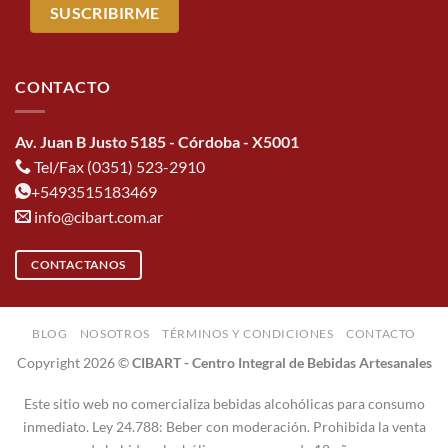
CONTACTO
Av. Juan B Justo 5185 - Córdoba - X5001
Tel/Fax (0351) 523-2910
+5493515183469
info@cibart.com.ar
CONTACTANOS
BLOG
NOSOTROS
TÉRMINOS Y CONDICIONES
CONTACTO
Copyright 2026 ©
CIBART - Centro Integral de Bebidas Artesanales
Este sitio web no comercializa bebidas alcohólicas para consumo
inmediato. Ley 24.788: Beber con moderación. Prohibida la venta