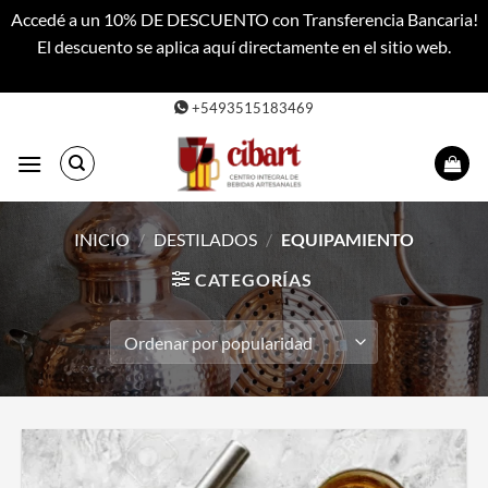
Accedé a un 10% DE DESCUENTO con Transferencia Bancaria!
El descuento se aplica aquí directamente en el sitio web.
Descartar
Saltar
+5493515183469
al
contenido
INICIO
/
DESTILADOS
/
EQUIPAMIENTO
CATEGORÍAS