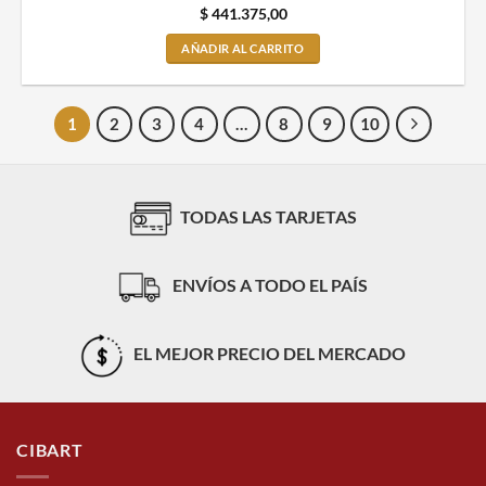
$
441.375,00
AÑADIR AL CARRITO
1
2
3
4
…
8
9
10
TODAS LAS TARJETAS
ENVÍOS A TODO EL PAÍS
EL MEJOR PRECIO DEL MERCADO
CIBART