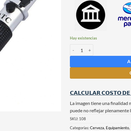
Hay existencias
Refractómetro 0-32 Brix con ATC
A
𝗖𝗔𝗟𝗖𝗨𝗟𝗔𝗥 𝗖𝗢𝗦𝗧𝗢 𝗗𝗘
La imagen tiene una finalidad 
puede no reflejar plenamente l
SKU:
108
Categorías:
Cerveza
,
Equipamiento
,