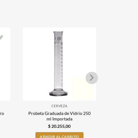
CERVEZA
Probeta Graduada de Vidrio 250
Probeta Grad
ro
ml Importada
ml
$
20.255,00
$
AÑADIR AL CARRITO
AÑADI