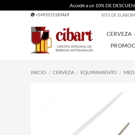
Accedé a un 10% DE DESCUENTO c
Saltar
+5493515183469
KITS DE ELABOR
al
contenido
CERVEZA
PROMOC
INICIO
/
CERVEZA
/
EQUIPAMIENTO
/
MED