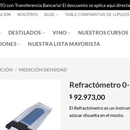
on Transferencia Bancaria! El descuento se aplica aquí directam
ACIÓN
NOSOTROS
BLOG
TABLA COMPARATIVA DE LÚPULOS
DESTILADOS
VINO
NUESTROS CURSOS
IONES
NUESTRA LISTA MAYORISTA
ICIÓN
/
MEDICIÓN DENSIDAD
Refractómetro 0-
92.973,00
$
El Refractómetro es un instrum
azúcar disuelta en el mosto.