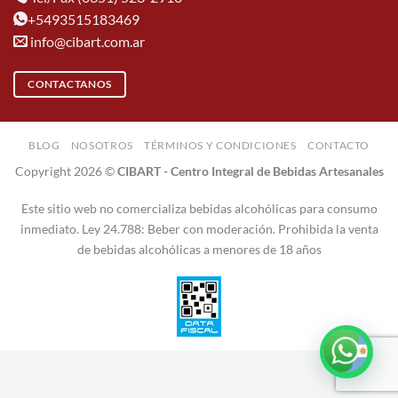
+5493515183469
info@cibart.com.ar
CONTACTANOS
BLOG
NOSOTROS
TÉRMINOS Y CONDICIONES
CONTACTO
Copyright 2026 ©
CIBART - Centro Integral de Bebidas Artesanales
Este sitio web no comercializa bebidas alcohólicas para consumo
inmediato. Ley 24.788: Beber con moderación. Prohibida la venta
de bebidas alcohólicas a menores de 18 años