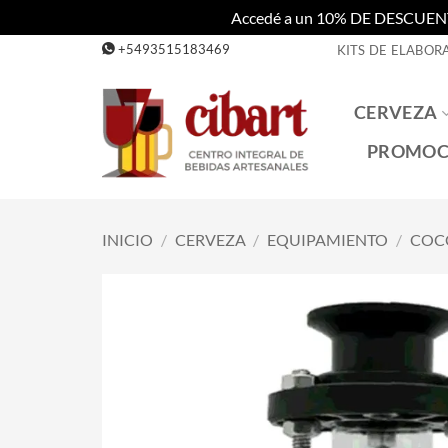
Accedé a un 10% DE DESCUENTO c
Saltar
+5493515183469
KITS DE ELABOR
al
contenido
CERVEZA
PROMOC
INICIO
/
CERVEZA
/
EQUIPAMIENTO
/
COC