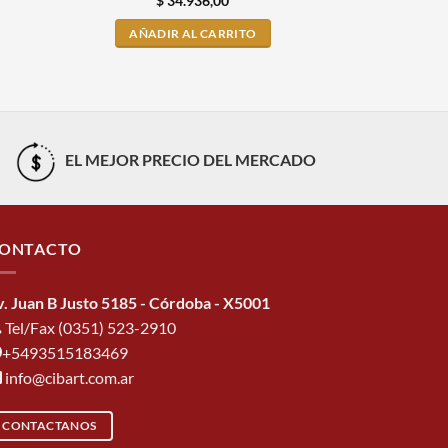
$
34.936,00
$
AÑADIR AL CARRITO
AÑADI
EL MEJOR PRECIO DEL MERCADO
ONTACTO
v. Juan B Justo 5185 - Córdoba - X5001
Tel/Fax (0351) 523-2910
+5493515183469
info@cibart.com.ar
CONTACTANOS