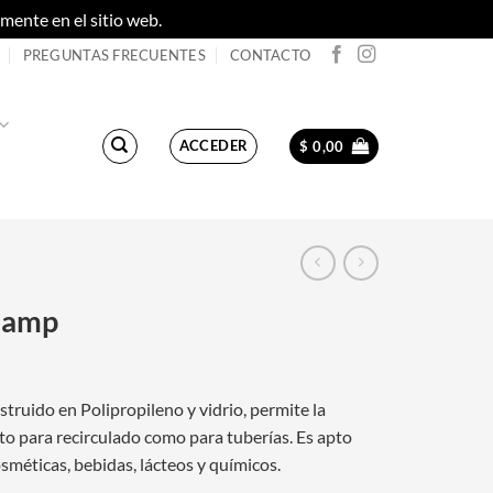
ente en el sitio web.
Descartar
PREGUNTAS FRECUENTES
CONTACTO
ACCEDER
$
0,00
Clamp
truido en Polipropileno y vidrio, permite la
nto para recirculado como para tuberías. Es apto
osméticas, bebidas, lácteos y químicos.