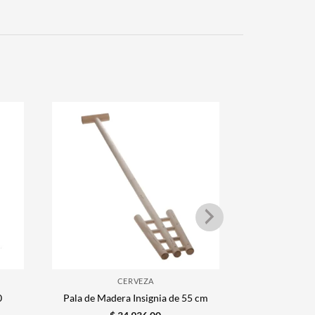
CERVEZA
0
Pala de Madera Insignia de 55 cm
Pala de Made