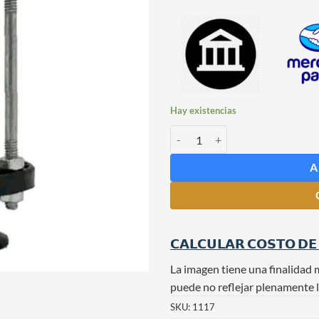
Hay existencias
Visor de Mosto Clamp cantidad
A
𝗖𝗔𝗟𝗖𝗨𝗟𝗔𝗥 𝗖𝗢𝗦𝗧𝗢 𝗗𝗘
La imagen tiene una finalidad 
puede no reflejar plenamente l
SKU:
1117