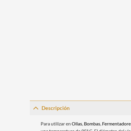
Descripción
Para utilizar en
Ollas
,
Bombas
,
Fermentadore
una temperatura de 95° C. El diámetro del vis