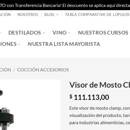
on Transferencia Bancaria! El descuento se aplica aquí directam
ACIÓN
NOSOTROS
BLOG
TABLA COMPARATIVA DE LÚPULOS
DESTILADOS
VINO
NUESTROS CURSOS
IONES
NUESTRA LISTA MAYORISTA
CIÓN
/
COCCIÓN ACCESORIOS
Visor de Mosto 
111.113,00
$
Este visor de mosto clamp, cons
visualización del producto, ta
para industrias alimenticias, c