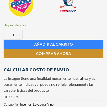
Hay existencias
Levadura para Vino Tinto Fermol Rouge AEB x 500 grs cantidad
AÑADIR AL CARRITO
COMPRAR AHORA
𝗖𝗔𝗟𝗖𝗨𝗟𝗔𝗥 𝗖𝗢𝗦𝗧𝗢 𝗗𝗘 𝗘𝗡𝗩𝗜𝗢
La imagen tiene una finalidad meramente ilustrativa y es
puramente indicativa; puede no reflejar plenamente las
características del producto
SKU:
1794
Categorías:
Insumos
,
Levadura
,
Vino