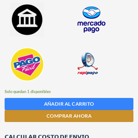
Solo quedan 1 disponibles
AÑADIR AL CARRITO
COMPRAR AHORA
𝗖𝗔𝗟𝗖𝗨𝗟𝗔𝗥 𝗖𝗢𝗦𝗧𝗢 𝗗𝗘 𝗘𝗡𝗩𝗜𝗢