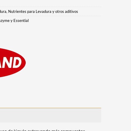
dura
,
Nutrientes para Levadura y otros aditivos
zyme y Essential
l uso de lúpulo extrayendo más compuestos