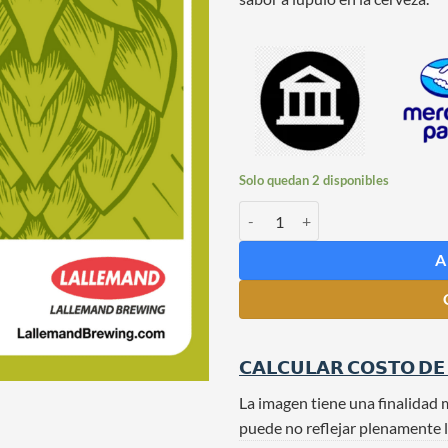
Solo quedan 2 disponibles
Aromazyme x 5 grs cantidad
A
𝗖𝗔𝗟𝗖𝗨𝗟𝗔𝗥 𝗖𝗢𝗦𝗧𝗢 𝗗𝗘
La imagen tiene una finalidad 
puede no reflejar plenamente l