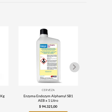
CERVEZA
Enzyma Endozym Alphamyl SB1
 Kg
Yeast Life 
AEB x 1 Litro
$
4
$
94.321,00
AÑADI