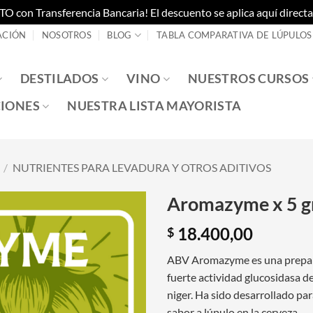
on Transferencia Bancaria! El descuento se aplica aquí directam
ACIÓN
NOSOTROS
BLOG
TABLA COMPARATIVA DE LÚPULOS
DESTILADOS
VINO
NUESTROS CURSOS
IONES
NUESTRA LISTA MAYORISTA
/
NUTRIENTES PARA LEVADURA Y OTROS ADITIVOS
Aromazyme x 5 g
18.400,00
$
ABV Aromazyme es una prepara
fuerte actividad glucosidasa d
niger. Ha sido desarrollado pa
sabor a lúpulo en la cerveza.