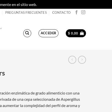
ente en el sitio web.
Descartar
PREGUNTAS FRECUENTES
CONTACTO
ACCEDER
$
0,00
rs
ción enzimática de grado alimenticio con una
erivada de una cepa seleccionada de Aspergillus
ra aumentar la complejidad del perfil de aroma y