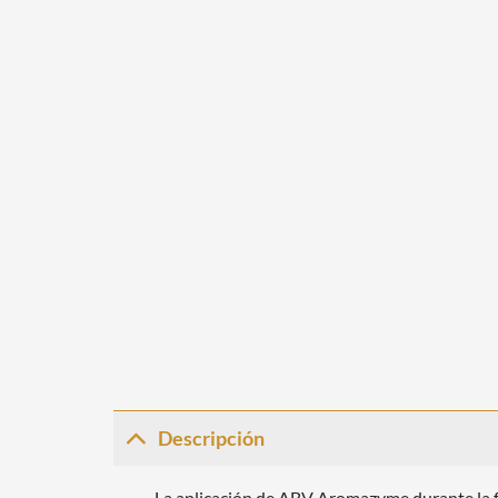
Descripción
La aplicación de ABV Aromazyme durante la f