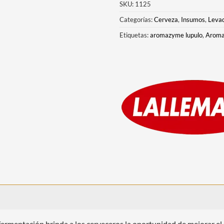
SKU:
1125
Categorías:
Cerveza
,
Insumos
,
Leva
Etiquetas:
aromazyme lupulo
,
Aroma
ermentación brinda a los cerveceros la oportunidad de mejorar e