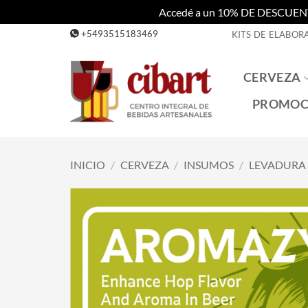
Accedé a un 10% DE DESCUENTO c
Saltar
+5493515183469
KITS DE ELABOR
al
contenido
CERVEZA
PROMOC
INICIO
/
CERVEZA
/
INSUMOS
/
LEVADURA