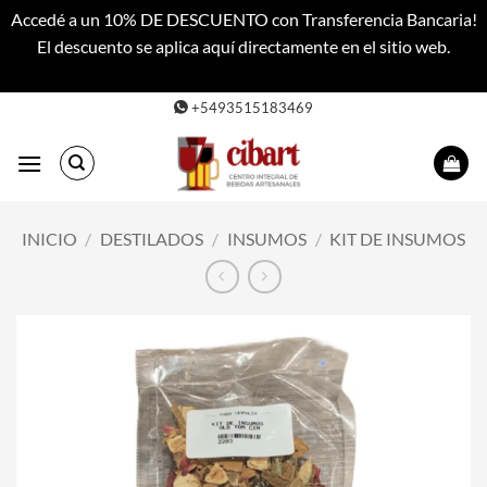
Accedé a un 10% DE DESCUENTO con Transferencia Bancaria!
El descuento se aplica aquí directamente en el sitio web.
Descartar
Saltar
+5493515183469
al
contenido
INICIO
/
DESTILADOS
/
INSUMOS
/
KIT DE INSUMOS