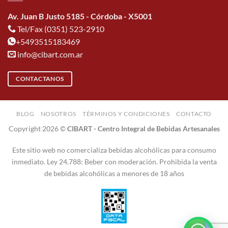
Av. Juan B Justo 5185 - Córdoba - X5001
Tel/Fax (0351) 523-2910
+5493515183469
info@cibart.com.ar
CONTACTANOS
BLOG
NOSOTROS
TÉRMINOS Y CONDICIONES
CONTACTO
Copyright 2026 ©
CIBART - Centro Integral de Bebidas Artesanales
Este sitio web no comercializa bebidas alcohólicas para consumo
inmediato. Ley 24.788: Beber con moderación. Prohibida la venta
de bebidas alcohólicas a menores de 18 años