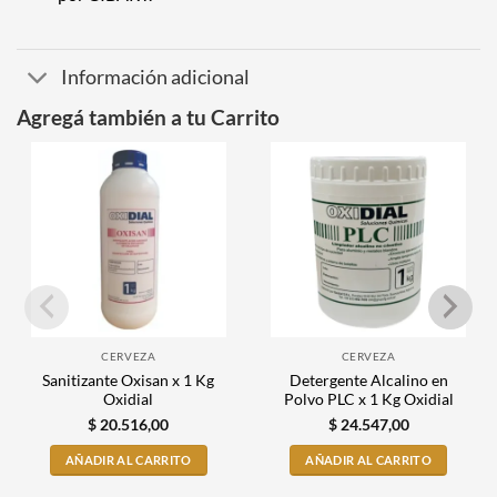
Información adicional
Agregá también a tu Carrito
CERVEZA
CERVEZA
Sanitizante Oxisan x 1 Kg
Detergente Alcalino en
Oxidial
Polvo PLC x 1 Kg Oxidial
$
20.516,00
$
24.547,00
AÑADIR AL CARRITO
AÑADIR AL CARRITO