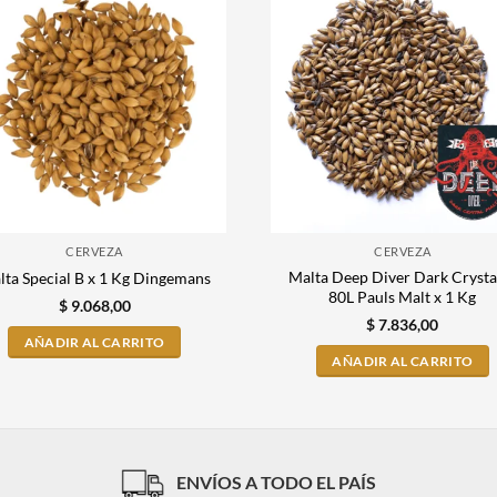
CERVEZA
CERVEZA
Malta Deep Diver Dark Crysta
lta Special B x 1 Kg Dingemans
80L Pauls Malt x 1 Kg
$
9.068,00
$
7.836,00
AÑADIR AL CARRITO
AÑADIR AL CARRITO
ENVÍOS A TODO EL PAÍS