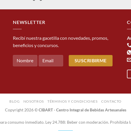
NEWSLETTER
C
Recibí nuestra gacetilla con novedades, promos,
A
beneficios y concursos.
BLOG
NOSOTROS
TÉRMINOS Y CONDICIONES
CONTACTO
Copyright 2026 ©
CIBART - Centro Integral de Bebidas Artesanales
 para consumo inmediato. Ley 24.788: Beber con moderación. Prohibida l