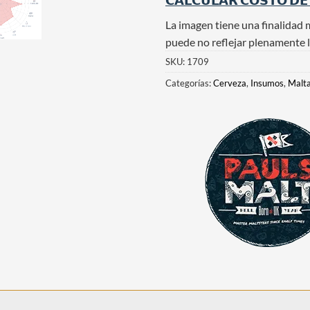
𝗖𝗔𝗟𝗖𝗨𝗟𝗔𝗥 𝗖𝗢𝗦𝗧𝗢 𝗗𝗘
La imagen tiene una finalidad 
puede no reflejar plenamente l
SKU:
1709
Categorías:
Cerveza
,
Insumos
,
Malt