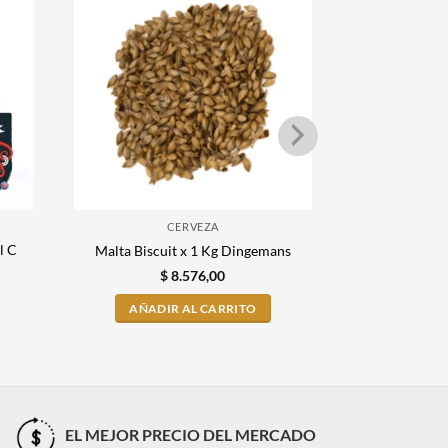
CERVEZA
l C
Malta Midday
Malta Biscuit x 1 Kg Dingemans
Paul
$
8.576,00
$
AÑADIR AL CARRITO
AÑADI
EL MEJOR PRECIO DEL MERCADO