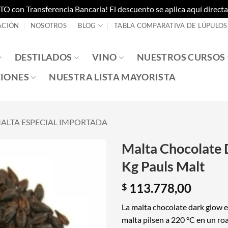
on Transferencia Bancaria! El descuento se aplica aquí directam
ACIÓN
NOSOTROS
BLOG
TABLA COMPARATIVA DE LÚPULOS
DESTILADOS
VINO
NUESTROS CURSOS
IONES
NUESTRA LISTA MAYORISTA
ALTA ESPECIAL IMPORTADA
Malta Chocolate 
Kg Pauls Malt
113.778,00
$
La malta chocolate dark glow e
malta pilsen a 220 °C en un roa