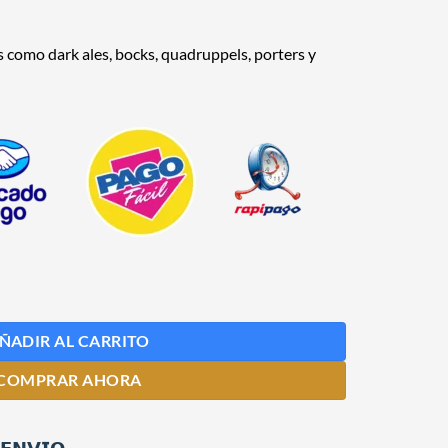
es como dark ales, bocks, quadruppels, porters y
iable x 25 Kg Pauls Malt cantidad
ÑADIR AL CARRITO
COMPRAR AHORA