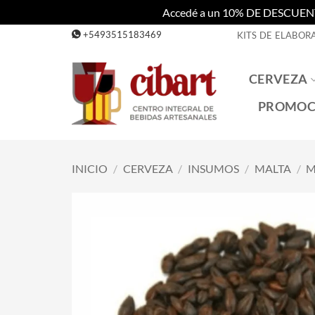
Accedé a un 10% DE DESCUENTO c
Saltar
+5493515183469
KITS DE ELABOR
al
contenido
CERVEZA
PROMOC
INICIO
/
CERVEZA
/
INSUMOS
/
MALTA
/
M