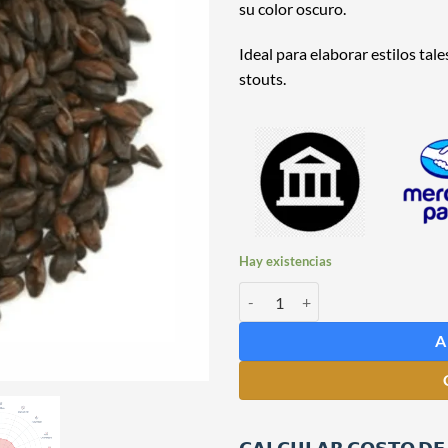
su color oscuro.
Ideal para elaborar estilos tal
stouts.
Hay existencias
Malta Chocolate Dark Glow Ex Rel
A