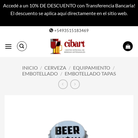
Accedé a un 10% DE DESCUENTO con Transferencia Bancaria!
El descuento se aplica aquí directamente en el sitio web.
Descartar
Saltar
+5493515183469
al
contenido
INICIO
/
CERVEZA
/
EQUIPAMIENTO
/
EMBOTELLADO
/
EMBOTELLADO TAPAS