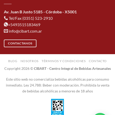
Av. Juan B Justo 5185 - Córdoba - X5001
Tel/Fax (0351) 523-2910
+5493515183469
info@cibart.com.ar
CONTACTANOS
BLOG
NOSOTROS
TÉRMINOS Y CONDICIONES
CONTACTO
Copyright 2026 ©
CIBART - Centro Integral de Bebidas Artesanales
Este sitio web no comercializa bebidas alcohólicas para consumo
inmediato. Ley 24.788: Beber con moderación. Prohibida la venta
de bebidas alcohólicas a menores de 18 años