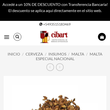
Accedé a un 10% DE DESCUENTO con Transferencia Bancaria!
El descuento se aplica aquí directamente en el sitio web.
Descartar
Saltar
+5493515183469
al
contenido
INICIO
/
CERVEZA
/
INSUMOS
/
MALTA
/
MALTA
ESPECIAL NACIONAL