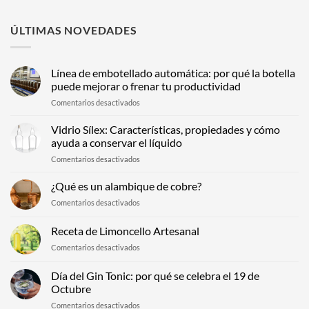
ÚLTIMAS NOVEDADES
Línea de embotellado automática: por qué la botella
puede mejorar o frenar tu productividad
en
Comentarios desactivados
Línea
de
Vidrio Sílex: Características, propiedades y cómo
embotellado
ayuda a conservar el líquido
automática:
en
Comentarios desactivados
por
Vidrio
qué
Sílex:
¿Qué es un alambique de cobre?
la
Características,
botella
en
Comentarios desactivados
propiedades
puede
¿Qué
y
mejorar
es
Receta de Limoncello Artesanal
cómo
o
un
ayuda
frenar
en
Comentarios desactivados
alambique
a
tu
Receta
de
conservar
productividad
de
cobre?
Día del Gin Tonic: por qué se celebra el 19 de
el
Limoncello
Octubre
líquido
Artesanal
en
Comentarios desactivados