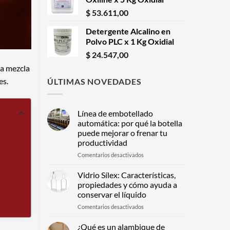
$
53.611,00
Detergente Alcalino en
Polvo PLC x 1 Kg Oxidial
$
24.547,00
na mezcla
es.
ÚLTIMAS NOVEDADES
Línea de embotellado
automática: por qué la botella
puede mejorar o frenar tu
productividad
en
Comentarios desactivados
Línea
de
Vidrio Sílex: Características,
embotellado
propiedades y cómo ayuda a
automática:
conservar el líquido
por
en
Comentarios desactivados
qué
Vidrio
la
Sílex:
botella
¿Qué es un alambique de