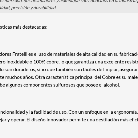
 el mercado. Sus destiladores y alambique son conocidos en la industria
lidad, precisión y durabilidad
sticas más destacadas:
ores Fratelli es el uso de materiales de alta calidad en su fabricac
ro inoxidable o 100% cobre, lo que garantiza una excelente resiste
solo son duraderos, sino que también son fáciles de limpiar, asegur
 muchos años. Otra característica principal del Cobre es su male
be algunos componentes sulfurosos que posee el alcohol.
 funcionalidad y la facilidad de uso. Con un enfoque en la ergonomía,
jar y operar. El diseño innovador permite una destilación más efic