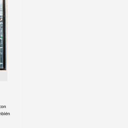
con
ambién