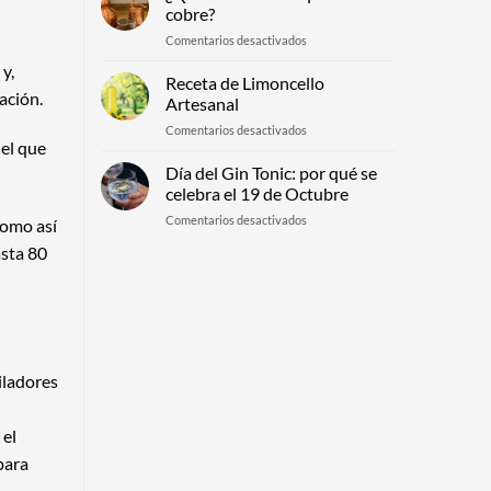
Características,
puede
cobre?
propiedades
mejorar
en
Comentarios desactivados
y
o
¿Qué
cómo
frenar
y,
es
Receta de Limoncello
ayuda
tu
un
ación.
a
productividad
Artesanal
alambique
conservar
en
Comentarios desactivados
de
el
uel que
Receta
cobre?
líquido
de
Día del Gin Tonic: por qué se
Limoncello
celebra el 19 de Octubre
Artesanal
en
Comentarios desactivados
como así
Día
asta 80
del
Gin
Tonic:
por
qué
se
celebra
iladores
el
19
de
 el
Octubre
para