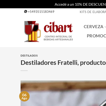
Accedé a un 10% DE DESCUENTO c
Saltar
+5493515183469
KITS DE ELABOR
al
contenido
CERVEZA
PROMOC
DESTILADOS
Destiladores Fratelli, product
06
Ago