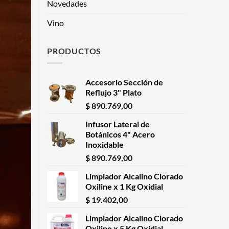
Novedades
Vino
PRODUCTOS
Accesorio Sección de
Reflujo 3" Plato
$
890.769,00
Infusor Lateral de
Botánicos 4" Acero
Inoxidable
$
890.769,00
Limpiador Alcalino Clorado
Oxiline x 1 Kg Oxidial
$
19.402,00
Limpiador Alcalino Clorado
Oxiline x 5 Kg Oxidial