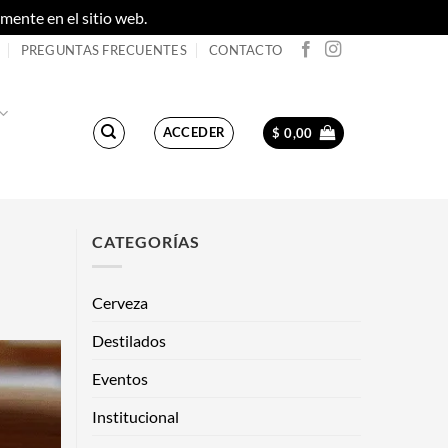
ente en el sitio web.
Descartar
PREGUNTAS FRECUENTES
CONTACTO
ACCEDER
$
0,00
CATEGORÍAS
Cerveza
Destilados
Eventos
Institucional