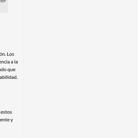
 por
ión. Los
ncia a la
ando que
abilidad.
 estos
iente y