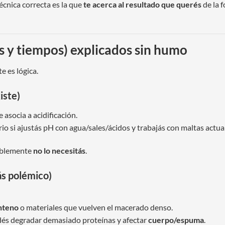
écnica correcta es la que
te acerca al resultado que querés
de la 
s y tiempos) explicados sin humo
e es lógica.
iste)
asocia a acidificación.
io si ajustás pH con agua/sales/ácidos y trabajás con maltas actua
bablemente
no lo necesitás
.
ás polémico)
nteno
o materiales que vuelven el macerado denso.
odés degradar demasiado proteínas y afectar
cuerpo/espuma
.