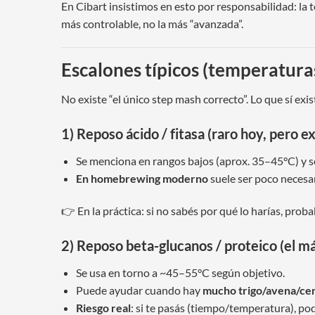
En Cibart insistimos en esto por responsabilidad: la t
más controlable, no la más “avanzada”.
Escalones típicos (temperatura
No existe “el único step mash correcto”. Lo que sí exist
1) Reposo ácido / fitasa (raro hoy, pero ex
Se menciona en rangos bajos (aprox. 35–45°C) y se 
En homebrewing moderno
suele ser poco necesar
👉 En la práctica: si no sabés por qué lo harías, pro
2) Reposo beta-glucanos / proteico (el m
Se usa en torno a ~45–55°C según objetivo.
Puede ayudar cuando hay
mucho trigo/avena/ce
Riesgo real
: si te pasás (tiempo/temperatura), p