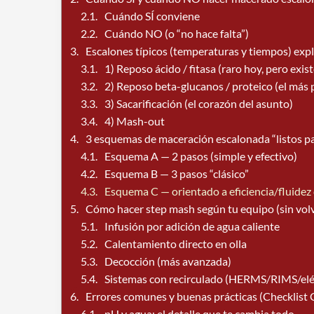
Cuándo SÍ conviene
Cuándo NO (o “no hace falta”)
Escalones típicos (temperaturas y tiempos) exp
1) Reposo ácido / fitasa (raro hoy, pero exist
2) Reposo beta-glucanos / proteico (el más
3) Sacarificación (el corazón del asunto)
4) Mash-out
3 esquemas de maceración escalonada “listos pa
Esquema A — 2 pasos (simple y efectivo)
Esquema B — 3 pasos “clásico”
Esquema C — orientado a eficiencia/fluidez
Cómo hacer step mash según tu equipo (sin volv
Infusión por adición de agua caliente
Calentamiento directo en olla
Decocción (más avanzada)
Sistemas con recirculado (HERMS/RIMS/elé
Errores comunes y buenas prácticas (Checklist 
pH y agua: el detalle que te cambia todo