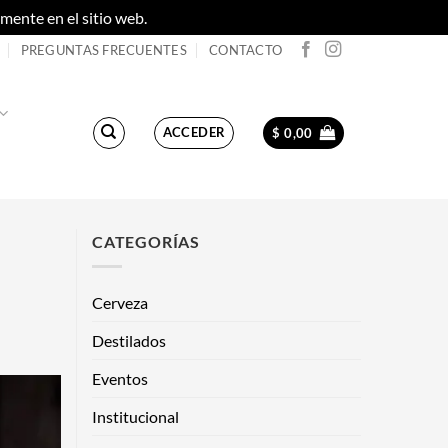
ente en el sitio web.
Descartar
PREGUNTAS FRECUENTES
CONTACTO
ACCEDER
$
0,00
CATEGORÍAS
Cerveza
Destilados
Eventos
Institucional