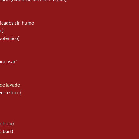
licados sin humo
e)
 polémico)
ra usar”
 de lavado
erte loco)
ctrico)
Cibart)