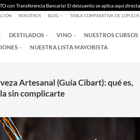
on Transferencia Bancaria! El descuento se aplica aquí directam
ACIÓN
NOSOTROS
BLOG
TABLA COMPARATIVA DE LÚPULOS
DESTILADOS
VINO
NUESTROS CURSOS
IONES
NUESTRA LISTA MAYORISTA
eza Artesanal (Guía Cibart): qué es,
a sin complicarte