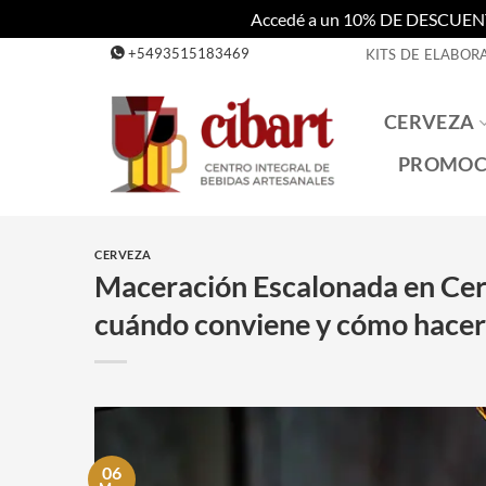
Accedé a un 10% DE DESCUENTO c
Saltar
+5493515183469
KITS DE ELABOR
al
contenido
CERVEZA
PROMOC
CERVEZA
Maceración Escalonada en Cerv
cuándo conviene y cómo hacerl
06