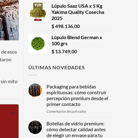
Lúpulo Saaz USA x 5 Kg
Yakima Quality Cosecha
2025
$
498.136,00
Lúpulo Blend German x
100 grs
$
13.749,00
o de esos
rtaron
ÚLTIMAS NOVEDADES
 sin mito
Packaging para bebidas
espirituosas: cómo construir
percepción premium desde el
primer contacto
en
Comentarios desactivados
Packaging
para
Botellas de vidrio premium:
bebidas
cómo detectar calidad antes
espirituosas:
de elegir un envase para tu
cómo