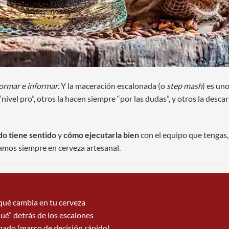
formar e informar
. Y la maceración escalonada (o
step mash
) es un
ivel pro”, otros la hacen siempre “por las dudas”, y otros la desca
o tiene sentido
y
cómo ejecutarla bien
con el equipo que tengas,
amos siempre en cerveza artesanal.
qué cambia en tu cerveza
qué” detrás de los escalones
ado (marco de decisión rápido)