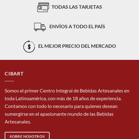
|
Mundo
TODAS LAS TARJETAS
Guía
Cervecero
práctica
desde
Cibart
ENVÍOS A TODO EL PAÍS
para
crear
sabores
nuevos
EL MEJOR PRECIO DEL MERCADO
sin
perder
identidad
CIBART
Somos el primer Centro Integral de Bebidas Artesanales en
toda Latinoamérica, con más de 18 años de experiencia.
Contamos con todo lo necesario para quienes desean
sumergirse en el apasionante mundo de las Bebidas
Artesanales.
SOBRE NOSOTROS