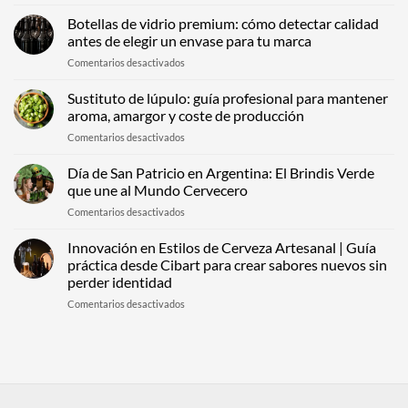
Packaging
para
Botellas de vidrio premium: cómo detectar calidad
bebidas
antes de elegir un envase para tu marca
espirituosas:
en
Comentarios desactivados
cómo
Botellas
construir
de
Sustituto de lúpulo: guía profesional para mantener
percepción
vidrio
premium
aroma, amargor y coste de producción
premium:
desde
en
Comentarios desactivados
cómo
el
Sustituto
detectar
primer
de
Día de San Patricio en Argentina: El Brindis Verde
calidad
contacto
lúpulo:
antes
que une al Mundo Cervecero
guía
de
en
Comentarios desactivados
profesional
elegir
Día
para
un
de
Innovación en Estilos de Cerveza Artesanal | Guía
mantener
envase
San
aroma,
práctica desde Cibart para crear sabores nuevos sin
para
Patricio
amargor
tu
perder identidad
en
y
marca
en
Comentarios desactivados
Argentina:
coste
Innovación
El
de
en
Brindis
producción
Estilos
Verde
de
que
Cerveza
une
Artesanal
al