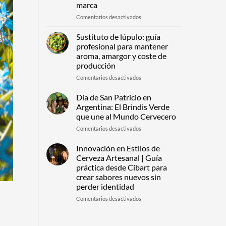
marca
construir
percepción
en
Comentarios desactivados
premium
Botellas
desde
de
Sustituto de lúpulo: guía
el
vidrio
profesional para mantener
primer
premium:
aroma, amargor y coste de
contacto
cómo
producción
detectar
calidad
en
Comentarios desactivados
antes
Sustituto
de
de
Día de San Patricio en
elegir
lúpulo:
Argentina: El Brindis Verde
un
guía
que une al Mundo Cervecero
envase
profesional
para
en
Comentarios desactivados
para
tu
Día
mantener
marca
de
aroma,
Innovación en Estilos de
San
amargor
Cerveza Artesanal | Guía
Patricio
y
práctica desde Cibart para
en
coste
crear sabores nuevos sin
Argentina:
de
perder identidad
El
producción
Brindis
en
Comentarios desactivados
Verde
Innovación
que
en
une
Estilos