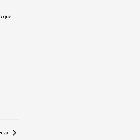
lo que
rveza