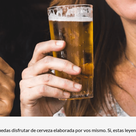
edas disfrutar de cerveza elaborada por vos mismo. Si, estas leyen