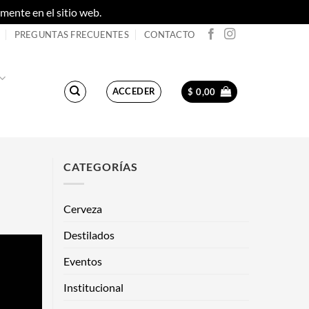
ente en el sitio web.
Descartar
PREGUNTAS FRECUENTES
CONTACTO
ACCEDER
$
0,00
CATEGORÍAS
Cerveza
Destilados
Eventos
Institucional