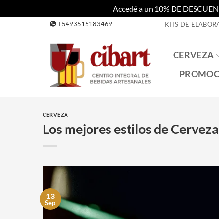
Accedé a un 10% DE DESCUENTO c
Saltar
+5493515183469
KITS DE ELABOR
al
contenido
CERVEZA
PROMOC
CERVEZA
Los mejores estilos de Cerveza
13
Sep