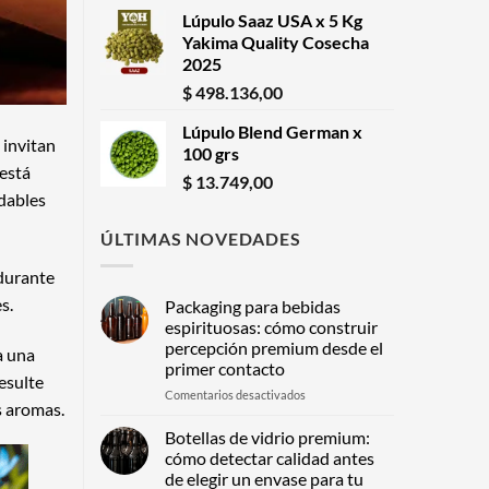
Lúpulo Saaz USA x 5 Kg
Yakima Quality Cosecha
2025
$
498.136,00
Lúpulo Blend German x
 invitan
100 grs
 está
$
13.749,00
dables
ÚLTIMAS NOVEDADES
 durante
s.
Packaging para bebidas
espirituosas: cómo construir
percepción premium desde el
a una
primer contacto
esulte
en
Comentarios desactivados
s aromas.
Packaging
para
Botellas de vidrio premium:
bebidas
cómo detectar calidad antes
espirituosas:
de elegir un envase para tu
cómo