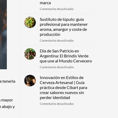
marca
construir
percepción
en
Comentarios desactivados
premium
Botellas
desde
de
Sustituto de lúpulo: guía
el
vidrio
profesional para mantener
primer
premium:
aroma, amargor y coste de
contacto
cómo
producción
detectar
calidad
en
Comentarios desactivados
antes
Sustituto
de
de
Día de San Patricio en
elegir
lúpulo:
Argentina: El Brindis Verde
un
guía
que une al Mundo Cervecero
envase
profesional
para
en
Comentarios desactivados
para
tu
Día
mantener
marca
de
aroma,
Innovación en Estilos de
San
a tenerla
amargor
Cerveza Artesanal | Guía
Patricio
y
práctica desde Cibart para
en
coste
crear sabores nuevos sin
Argentina:
de
perder identidad
El
producción
a mayor
Brindis
en
Comentarios desactivados
e abajo y
Verde
Innovación
que
en
une
Estilos