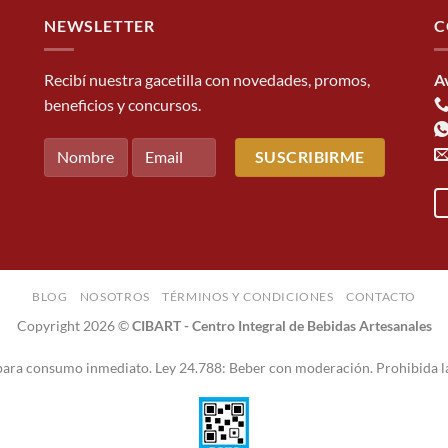
NEWSLETTER
C
Recibí nuestra gacetilla con novedades, promos,
A
beneficios y concursos.
BLOG
NOSOTROS
TÉRMINOS Y CONDICIONES
CONTACTO
Copyright 2026 ©
CIBART - Centro Integral de Bebidas Artesanales
 para consumo inmediato. Ley 24.788: Beber con moderación. Prohibida l