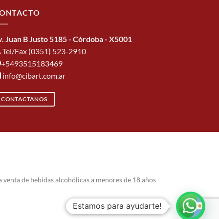
ONTACTO
v. Juan B Justo 5185 - Córdoba - X5001
Tel/Fax (0351) 523-2910
+5493515183469
info@cibart.com.ar
CONTACTANOS
a venta de bebidas alcohólicas a menores de 18 años
Estamos para ayudarte!