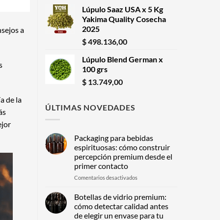
Lúpulo Saaz USA x 5 Kg
Yakima Quality Cosecha
2025
nsejos a
$
498.136,00
Lúpulo Blend German x
s
100 grs
$
13.749,00
a de la
ÚLTIMAS NOVEDADES
ás
ejor
Packaging para bebidas
espirituosas: cómo construir
percepción premium desde el
primer contacto
en
Comentarios desactivados
Packaging
para
Botellas de vidrio premium:
bebidas
cómo detectar calidad antes
espirituosas:
de elegir un envase para tu
cómo