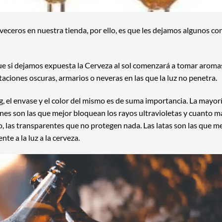
veceros en nuestra tienda, por ello, es que les dejamos algunos co
ue si dejamos expuesta la Cerveza al sol comenzará a tomar aroma
ciones oscuras, armarios o neveras en las que la luz no penetra.
, el envase y el color del mismo es de suma importancia. La mayorí
rones son las que mejor bloquean los rayos ultravioletas y cuanto m
o, las transparentes que no protegen nada. Las latas son las que m
te a la luz a la cerveza.