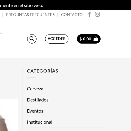
ente en el sitio web.
Descartar
PREGUNTAS FRECUENTES
CONTACTO
ACCEDER
$
0,00
CATEGORÍAS
Cerveza
Destilados
Eventos
Institucional