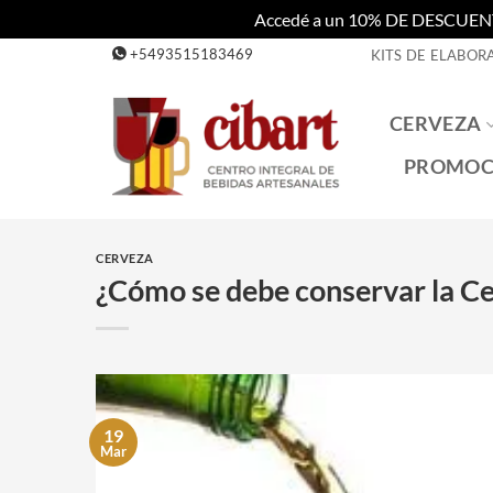
Accedé a un 10% DE DESCUENTO c
Saltar
+5493515183469
KITS DE ELABOR
al
contenido
CERVEZA
PROMOC
CERVEZA
¿Cómo se debe conservar la C
19
Mar