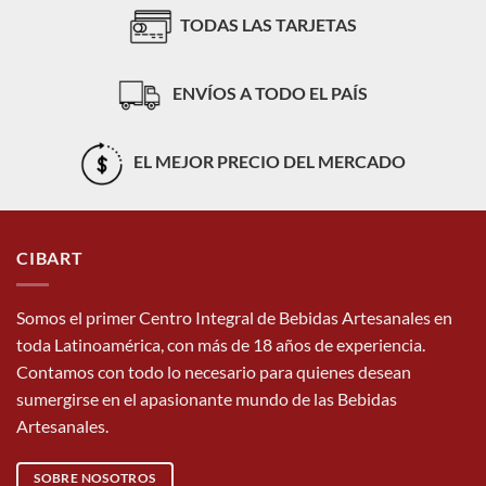
|
Mundo
TODAS LAS TARJETAS
Guía
Cervecero
práctica
desde
Cibart
ENVÍOS A TODO EL PAÍS
para
crear
sabores
nuevos
EL MEJOR PRECIO DEL MERCADO
sin
perder
identidad
CIBART
Somos el primer Centro Integral de Bebidas Artesanales en
toda Latinoamérica, con más de 18 años de experiencia.
Contamos con todo lo necesario para quienes desean
sumergirse en el apasionante mundo de las Bebidas
Artesanales.
SOBRE NOSOTROS