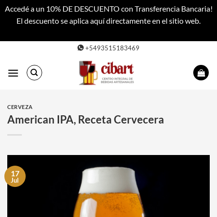
Accedé a un 10% DE DESCUENTO con Transferencia Bancaria!
El descuento se aplica aquí directamente en el sitio web.
Descartar
Saltar
+5493515183469
al
contenido
CERVEZA
American IPA, Receta Cervecera
17
Jul