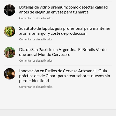
Packaging
para
Botellas de vidrio premium: cómo detectar calidad
bebidas
antes de elegir un envase para tu marca
espirituosas:
en
Comentarios desactivados
cómo
Botellas
construir
de
Sustituto de lúpulo: guía profesional para mantener
percepción
vidrio
premium
aroma, amargor y coste de producción
premium:
desde
en
Comentarios desactivados
cómo
el
Sustituto
detectar
primer
de
Día de San Patricio en Argentina: El Brindis Verde
calidad
contacto
lúpulo:
antes
que une al Mundo Cervecero
guía
de
en
Comentarios desactivados
profesional
elegir
Día
para
un
de
Innovación en Estilos de Cerveza Artesanal | Guía
mantener
envase
San
aroma,
práctica desde Cibart para crear sabores nuevos sin
para
Patricio
amargor
tu
perder identidad
en
y
marca
en
Comentarios desactivados
Argentina:
coste
Innovación
El
de
en
Brindis
producción
Estilos
Verde
de
que
Cerveza
une
Artesanal
al