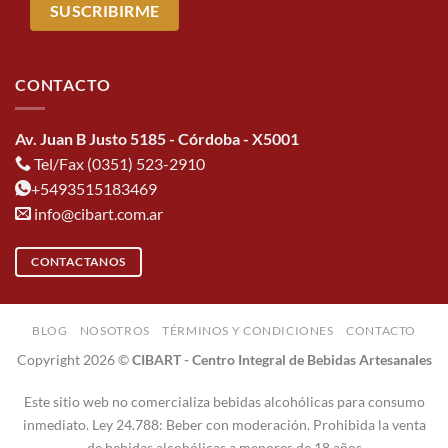
CONTACTO
Av. Juan B Justo 5185 - Córdoba - X5001
Tel/Fax (0351) 523-2910
+5493515183469
info@cibart.com.ar
CONTACTANOS
BLOG
NOSOTROS
TÉRMINOS Y CONDICIONES
CONTACTO
Copyright 2026 ©
CIBART - Centro Integral de Bebidas Artesanales
Este sitio web no comercializa bebidas alcohólicas para consumo
inmediato. Ley 24.788: Beber con moderación. Prohibida la venta
de bebidas alcohólicas a menores de 18 años