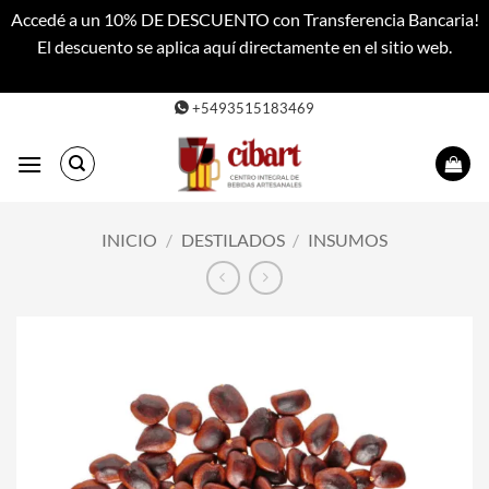
Accedé a un 10% DE DESCUENTO con Transferencia Bancaria!
El descuento se aplica aquí directamente en el sitio web.
Descartar
Saltar
+5493515183469
al
contenido
INICIO
/
DESTILADOS
/
INSUMOS