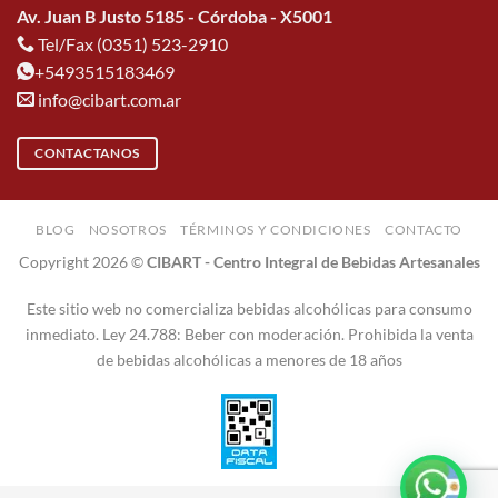
Av. Juan B Justo 5185 - Córdoba - X5001
Tel/Fax (0351) 523-2910
+5493515183469
info@cibart.com.ar
CONTACTANOS
BLOG
NOSOTROS
TÉRMINOS Y CONDICIONES
CONTACTO
Copyright 2026 ©
CIBART - Centro Integral de Bebidas Artesanales
Este sitio web no comercializa bebidas alcohólicas para consumo
inmediato. Ley 24.788: Beber con moderación. Prohibida la venta
de bebidas alcohólicas a menores de 18 años