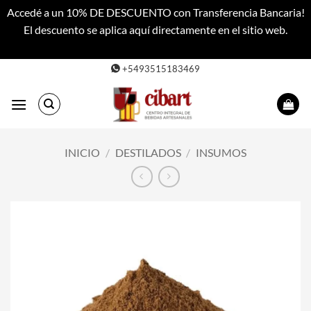
Accedé a un 10% DE DESCUENTO con Transferencia Bancaria!
El descuento se aplica aquí directamente en el sitio web.
Descartar
Saltar
+5493515183469
al
contenido
INICIO
/
DESTILADOS
/
INSUMOS