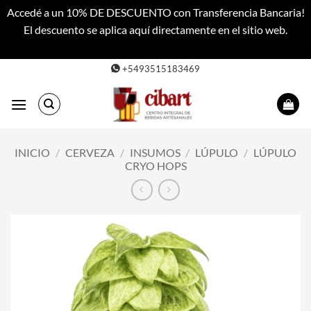
Accedé a un 10% DE DESCUENTO con Transferencia Bancaria!
El descuento se aplica aquí directamente en el sitio web.
Descartar
Saltar
+5493515183469
al
contenido
INICIO
/
CERVEZA
/
INSUMOS
/
LÚPULO
/
LÚPULO
CRYO HOPS