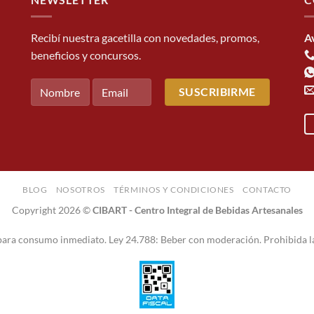
Recibí nuestra gacetilla con novedades, promos,
A
beneficios y concursos.
BLOG
NOSOTROS
TÉRMINOS Y CONDICIONES
CONTACTO
Copyright 2026 ©
CIBART - Centro Integral de Bebidas Artesanales
 para consumo inmediato. Ley 24.788: Beber con moderación. Prohibida l