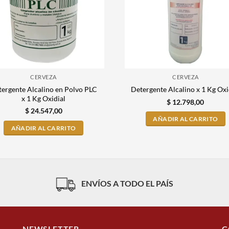
CERVEZA
CERVEZA
ergente Alcalino en Polvo PLC
Detergente Alcalino x 1 Kg Oxi
x 1 Kg Oxidial
$
12.798,00
$
24.547,00
AÑADIR AL CARRITO
AÑADIR AL CARRITO
ENVÍOS A TODO EL PAÍS
NEWSLETTER
C