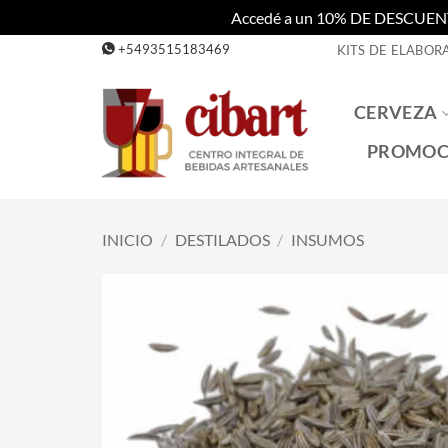
Accedé a un 10% DE DESCUENTO c
Saltar
+5493515183469
KITS DE ELABOR
al
contenido
CERVEZA
PROMOC
INICIO
/
DESTILADOS
/
INSUMOS