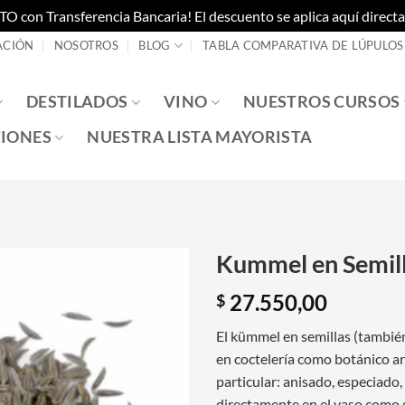
on Transferencia Bancaria! El descuento se aplica aquí directam
ACIÓN
NOSOTROS
BLOG
TABLA COMPARATIVA DE LÚPULOS
DESTILADOS
VINO
NUESTROS CURSOS
IONES
NUESTRA LISTA MAYORISTA
Kummel en Semill
27.550,00
$
El kümmel en semillas (también
en coctelería como botánico a
particular: anisado, especiado,
directamente en el vaso como g