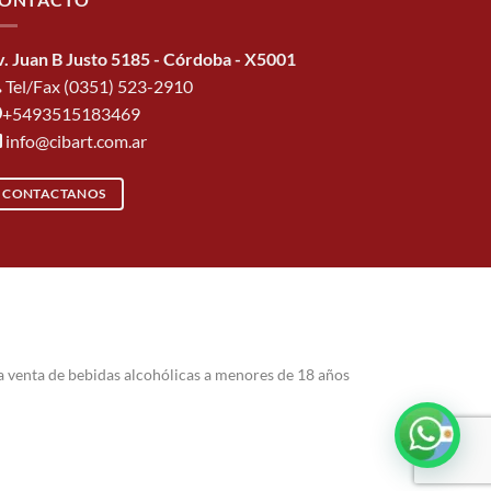
v. Juan B Justo 5185 - Córdoba - X5001
Tel/Fax (0351) 523-2910
+5493515183469
info@cibart.com.ar
CONTACTANOS
a venta de bebidas alcohólicas a menores de 18 años