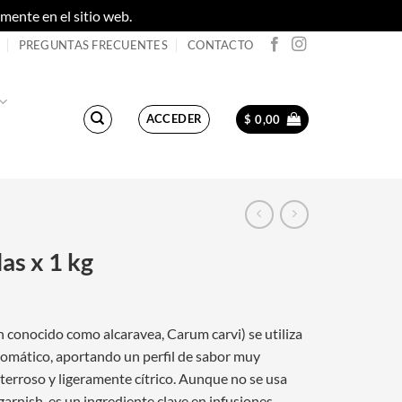
ente en el sitio web.
Descartar
PREGUNTAS FRECUENTES
CONTACTO
ACCEDER
$
0,00
as x 1 kg
 conocido como alcaravea, Carum carvi) se utiliza
romático, aportando un perfil de sabor muy
 terroso y ligeramente cítrico. Aunque no se usa
arnish, es un ingrediente clave en infusiones,