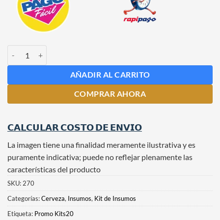
Kit de Insumos para Cerveza Colorada del Sur cantidad
AÑADIR AL CARRITO
COMPRAR AHORA
𝗖𝗔𝗟𝗖𝗨𝗟𝗔𝗥 𝗖𝗢𝗦𝗧𝗢 𝗗𝗘 𝗘𝗡𝗩𝗜𝗢
La imagen tiene una finalidad meramente ilustrativa y es
puramente indicativa; puede no reflejar plenamente las
características del producto
SKU:
270
Categorías:
Cerveza
,
Insumos
,
Kit de Insumos
Etiqueta:
Promo Kits20