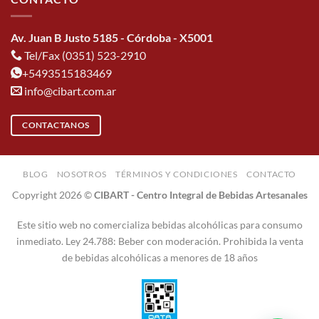
Av. Juan B Justo 5185 - Córdoba - X5001
Tel/Fax (0351) 523-2910
+5493515183469
info@cibart.com.ar
CONTACTANOS
BLOG
NOSOTROS
TÉRMINOS Y CONDICIONES
CONTACTO
Copyright 2026 ©
CIBART - Centro Integral de Bebidas Artesanales
Este sitio web no comercializa bebidas alcohólicas para consumo
inmediato. Ley 24.788: Beber con moderación. Prohibida la venta
de bebidas alcohólicas a menores de 18 años