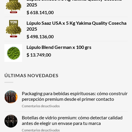
2025
$
618.141,00
Lúpulo Saaz USA x 5 Kg Yakima Quality Cosecha
2025
$
498.136,00
Lúpulo Blend German x 100 grs
$
13.749,00
ÚLTIMAS NOVEDADES
Packaging para bebidas espirituosas: cómo construir
percepción premium desde el primer contacto
en
Comentarios desactivados
Packaging
para
Botellas de vidrio premium: cómo detectar calidad
bebidas
antes de elegir un envase para tu marca
espirituosas:
en
Comentarios desactivados
cómo