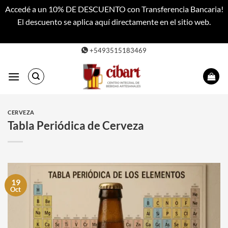
Accedé a un 10% DE DESCUENTO con Transferencia Bancaria!
El descuento se aplica aquí directamente en el sitio web.
Descartar
Saltar
+5493515183469
al
contenido
CERVEZA
Tabla Periódica de Cerveza
19
Oct