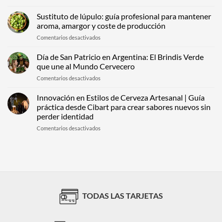
Botellas
construir
de
Sustituto de lúpulo: guía profesional para mantener
percepción
vidrio
premium
aroma, amargor y coste de producción
premium:
desde
en
Comentarios desactivados
cómo
el
Sustituto
detectar
primer
de
Día de San Patricio en Argentina: El Brindis Verde
calidad
contacto
lúpulo:
antes
que une al Mundo Cervecero
guía
de
en
Comentarios desactivados
profesional
elegir
Día
para
un
de
Innovación en Estilos de Cerveza Artesanal | Guía
mantener
envase
San
aroma,
práctica desde Cibart para crear sabores nuevos sin
para
Patricio
amargor
tu
perder identidad
en
y
marca
en
Comentarios desactivados
Argentina:
coste
Innovación
El
de
en
Brindis
producción
Estilos
Verde
de
que
Cerveza
une
Artesanal
al
|
Mundo
TODAS LAS TARJETAS
Guía
Cervecero
práctica
desde
Cibart