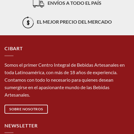
ENVÍOS A TODO EL PAÍS
para
crear
sabores
nuevos
EL MEJOR PRECIO DEL MERCADO
sin
perder
identidad
CIBART
Somos el primer Centro Integral de Bebidas Artesanales en
toda Latinoamérica, con más de 18 años de experiencia.
Contamos con todo lo necesario para quienes desean
sumergirse en el apasionante mundo de las Bebidas
Artesanales.
SOBRE NOSOTROS
NEWSLETTER