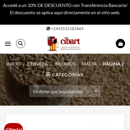
Accedé a un 10% DE DESCUENTO con Transferencia Bancaria!
El descuento se aplica aquí directamente en el sitio web.
Descartar
Saltar
+5493515183469
al
contenido
INICIO
/
CERVEZA
/
INSUMOS
/
MALTA
/
PÁGINA 2
CATEGORÍAS
¡Oferta!