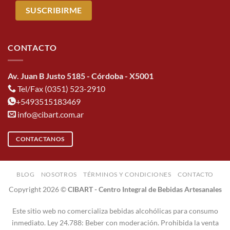
CONTACTO
Av. Juan B Justo 5185 - Córdoba - X5001
Tel/Fax (0351) 523-2910
+5493515183469
info@cibart.com.ar
CONTACTANOS
BLOG
NOSOTROS
TÉRMINOS Y CONDICIONES
CONTACTO
Copyright 2026 ©
CIBART - Centro Integral de Bebidas Artesanales
Este sitio web no comercializa bebidas alcohólicas para consumo
inmediato. Ley 24.788: Beber con moderación. Prohibida la venta