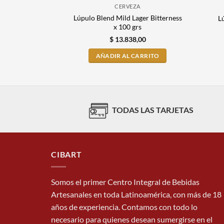
CERVEZA
Lúpulo Blend Mild Lager Bitterness
L
x 100 grs
$
13.838,00
AÑADIR AL CARRITO
TODAS LAS TARJETAS
CIBART
Somos el primer Centro Integral de Bebidas
Artesanales en toda Latinoamérica, con más de 18
años de experiencia. Contamos con todo lo
necesario para quienes desean sumergirse en el