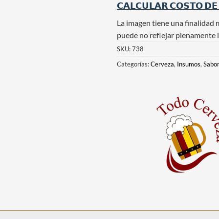
𝗖𝗔𝗟𝗖𝗨𝗟𝗔𝗥 𝗖𝗢𝗦𝗧𝗢 𝗗𝗘
La imagen tiene una finalidad 
puede no reflejar plenamente l
SKU:
738
Categorías:
Cerveza
,
Insumos
,
Sabor