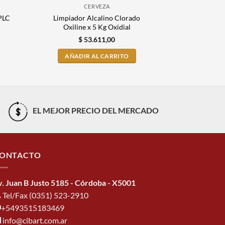
CERVEZA
 PLC
Limpiador Alcalino Clorado
Limpiador
Oxiline x 5 Kg Oxidial
Oxiline
$
53.611,00
$
AÑADIR AL CARRITO
AÑADI
EL MEJOR PRECIO DEL MERCADO
ONTACTO
v. Juan B Justo 5185 - Córdoba - X5001
Tel/Fax (0351) 523-2910
+5493515183469
info@cibart.com.ar