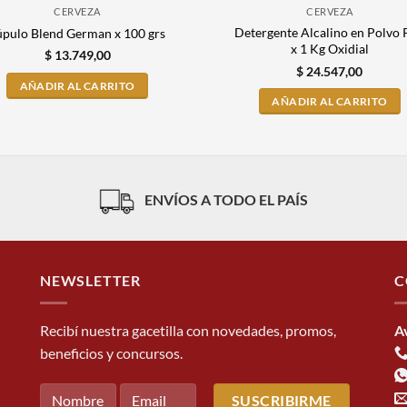
CERVEZA
CERVEZA
Detergente Alcalino en Polvo
úpulo Blend German x 100 grs
x 1 Kg Oxidial
$
13.749,00
$
24.547,00
AÑADIR AL CARRITO
AÑADIR AL CARRITO
ENVÍOS A TODO EL PAÍS
NEWSLETTER
C
Recibí nuestra gacetilla con novedades, promos,
A
beneficios y concursos.