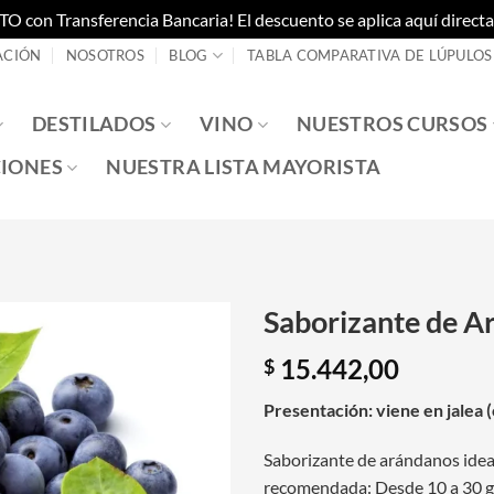
on Transferencia Bancaria! El descuento se aplica aquí directam
ACIÓN
NOSOTROS
BLOG
TABLA COMPARATIVA DE LÚPULOS
DESTILADOS
VINO
NUESTROS CURSOS
IONES
NUESTRA LISTA MAYORISTA
Saborizante de A
15.442,00
$
Presentación: viene en jalea 
Saborizante de arándanos ideal
recomendada: Desde 10 a 30 grs