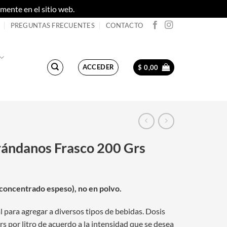
ente en el sitio web.
Descartar
PREGUNTAS FRECUENTES
CONTACTO
ACCEDER
$
0,00
rándanos Frasco 200 Grs
(concentrado espeso), no en polvo.
 para agregar a diversos tipos de bebidas. Dosis
 por litro de acuerdo a la intensidad que se desea