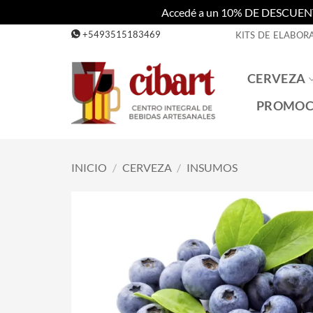
Accedé a un 10% DE DESCUENTO c
Saltar
+5493515183469
KITS DE ELABOR
al
contenido
CERVEZA
PROMOC
INICIO
/
CERVEZA
/
INSUMOS