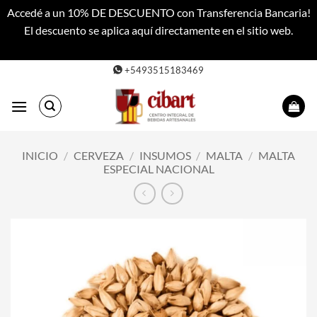
Accedé a un 10% DE DESCUENTO con Transferencia Bancaria!
El descuento se aplica aquí directamente en el sitio web.
Descartar
Saltar
+5493515183469
al
contenido
INICIO
/
CERVEZA
/
INSUMOS
/
MALTA
/
MALTA
ESPECIAL NACIONAL