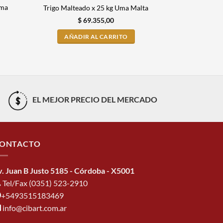
Uma
Malta Buen 
Trigo Malteado x 25 kg Uma Malta
x 1 
$
69.355,00
$
AÑADIR AL CARRITO
AÑADI
EL MEJOR PRECIO DEL MERCADO
ONTACTO
v. Juan B Justo 5185 - Córdoba - X5001
Tel/Fax (0351) 523-2910
+5493515183469
info@cibart.com.ar