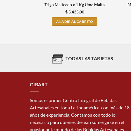
M
Trigo Malteado x 1 Kg Uma Malta
$
5.435,00
AÑADIR AL CARRITO
TODAS LAS TARJETAS
CIBART
Somos el primer Centro Integral de Bebidas
Artesanales en toda Latinoamérica, con más de 18
años de experiencia. Contamos con todo lo
necesario para quienes desean sumergirse en el
apasionante mundo de las Bebidas Artesanales.