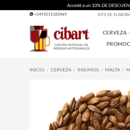
Accedé a un 10% DE DESCUENTO c
Saltar
+5493515183469
KITS DE ELABOR
al
contenido
CERVEZA
PROMOC
INICIO
/
CERVEZA
/
INSUMOS
/
MALTA
/
M