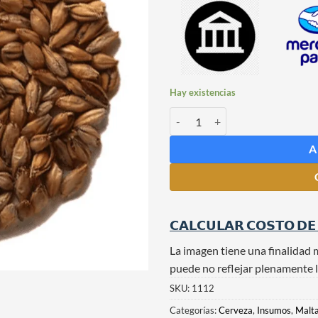
Hay existencias
Malta Brown x 1 Kg Maltear cant
A
𝗖𝗔𝗟𝗖𝗨𝗟𝗔𝗥 𝗖𝗢𝗦𝗧𝗢 𝗗𝗘
La imagen tiene una finalidad 
puede no reflejar plenamente l
SKU:
1112
Categorías:
Cerveza
,
Insumos
,
Malt