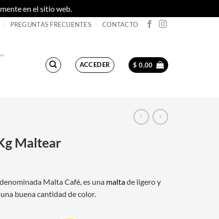
ente en el sitio web.
Descartar
PREGUNTAS FRECUENTES
CONTACTO
ACCEDER
$
0,00
Kg Maltear
 denominada Malta Café, es una
malta
de ligero y
una buena cantidad de color.