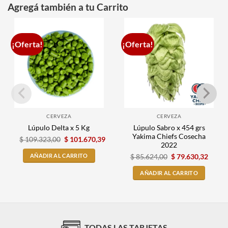
Agregá también a tu Carrito
¡Oferta!
¡Oferta!
CERVEZA
CERVEZA
Lúpulo Sabro x 454 grs
Lúpulo Delta x 5 Kg
Yakima Chiefs Cosecha
$
109.323,00
$
101.670,39
2022
AÑADIR AL CARRITO
$
85.624,00
$
79.630,32
AÑADIR AL CARRITO
TODAS LAS TARJETAS