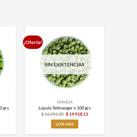
¡Oferta!
SIN EXISTENCIAS
CERVEZA
0 grs
Lúpulo Tettnanger x 100 grs
$
16.041,00
$
14.918,13
LEER MÁS