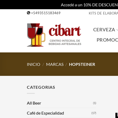
Accedé a un 10% DE DESCUENTO c
Saltar
+5493515183469
KITS DE ELABOR
al
contenido
CERVEZA
PROMOC
INICIO
/
MARCAS
/
HOPSTEINER
CATEGORIAS
All Beer
(1)
Café de Especialidad
(17)