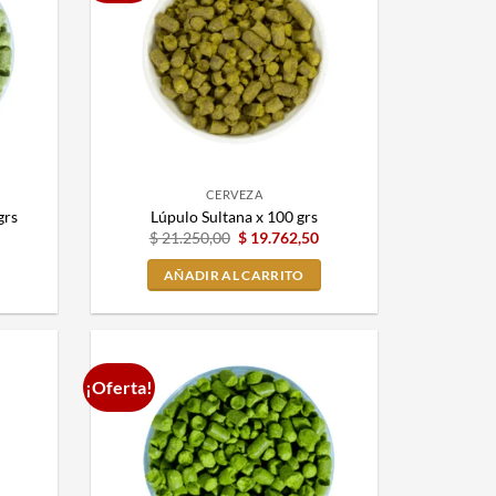
CERVEZA
grs
Lúpulo Sultana x 100 grs
$
21.250,00
$
19.762,50
AÑADIR AL CARRITO
¡Oferta!