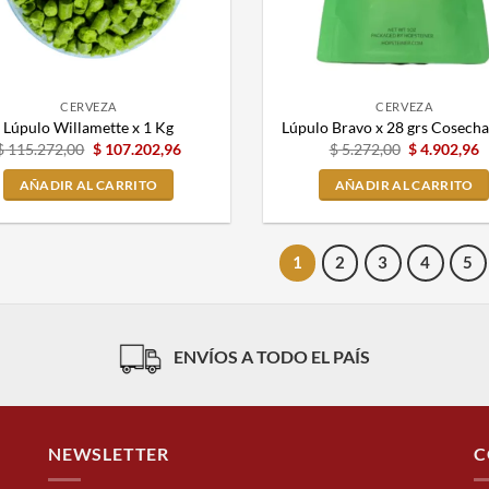
CERVEZA
CERVEZA
Lúpulo Willamette x 1 Kg
Lúpulo Bravo x 28 grs Cosech
$
115.272,00
$
107.202,96
$
5.272,00
$
4.902,96
AÑADIR AL CARRITO
AÑADIR AL CARRITO
1
2
3
4
5
ENVÍOS A TODO EL PAÍS
NEWSLETTER
C