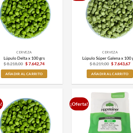
CERVEZA
CERVEZA
Lúpulo Delta x 100 grs
Lúpulo Súper Galena x 100 
$
8.218,00
$
7.642,74
$
8.219,00
$
7.643,67
AÑADIR AL CARRITO
AÑADIR AL CARRITO
a!
¡Oferta!