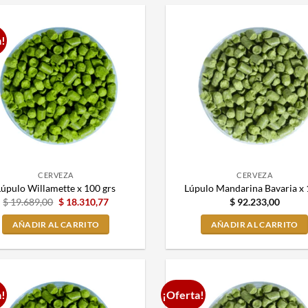
a!
CERVEZA
CERVEZA
Lúpulo Willamette x 100 grs
Lúpulo Mandarina Bavaria x 
$
19.689,00
$
18.310,77
$
92.233,00
AÑADIR AL CARRITO
AÑADIR AL CARRITO
a!
¡Oferta!