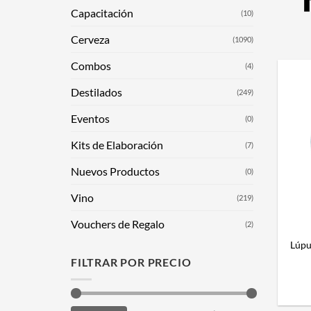
Capacitación
(10)
Cerveza
(1090)
Combos
(4)
Destilados
(249)
Eventos
(0)
Kits de Elaboración
(7)
Nuevos Productos
(0)
Vino
(219)
Vouchers de Regalo
(2)
Lúpu
FILTRAR POR PRECIO
Precio
Precio