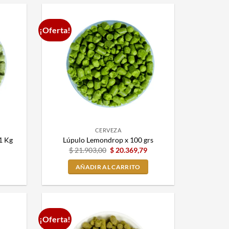
¡Oferta!
CERVEZA
1 Kg
Lúpulo Lemondrop x 100 grs
$
21.903,00
$
20.369,79
AÑADIR AL CARRITO
¡Oferta!