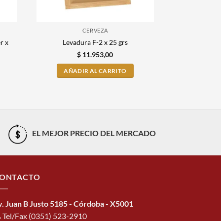
CERVEZA
r x
Levadura Es
Levadura F-2 x 25 grs
$
11.953,00
$
1
AÑADIR AL CARRITO
AÑADI
EL MEJOR PRECIO DEL MERCADO
ONTACTO
v. Juan B Justo 5185 - Córdoba - X5001
Tel/Fax (0351) 523-2910