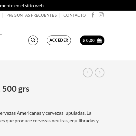
ente en el sitio web.
Descartar
PREGUNTAS FRECUENTES
CONTACTO
ACCEDER
$
0,00
 500 grs
cervezas Americanas y cervezas lupuladas. La
a es que produce cervezas neutras, equilibradas y