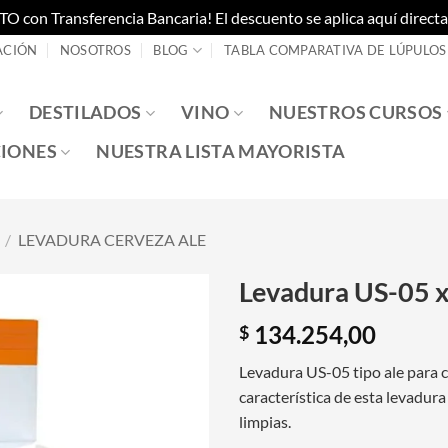
on Transferencia Bancaria! El descuento se aplica aquí directam
ACIÓN
NOSOTROS
BLOG
TABLA COMPARATIVA DE LÚPULOS
DESTILADOS
VINO
NUESTROS CURSOS
IONES
NUESTRA LISTA MAYORISTA
/
LEVADURA CERVEZA ALE
Levadura US-05 x
134.254,00
$
Levadura US-05 tipo ale para 
característica de esta levadur
limpias.