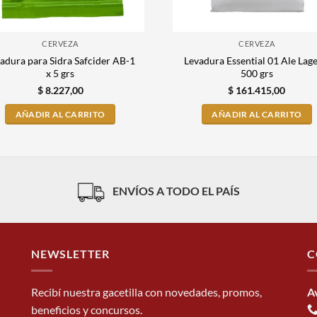
CERVEZA
CERVEZA
adura para Sidra Safcider AB-1
Levadura Essential 01 Ale Lage
x 5 grs
500 grs
$
8.227,00
$
161.415,00
AÑADIR AL CARRITO
AÑADIR AL CARRITO
ENVÍOS A TODO EL PAÍS
NEWSLETTER
C
Recibí nuestra gacetilla con novedades, promos,
A
beneficios y concursos.