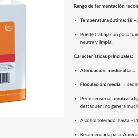
Rango de fermentación recom
Temperatura óptima:
18 – 
Puede trabajar un poco fuer
neutra y limpia.
Características principales:
Atenuación: media-alta
→ p
Floculación: media
→ sedim
Perfil sensorial:
neutral a l
destaquen; no genera much
Alcohol tolerado: hasta ~1
Recomendada para:
America