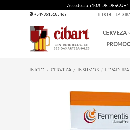
Accedé a un 10% DE DESCUENTO c
Saltar
+5493515183469
KITS DE ELABOR
al
contenido
CERVEZA
PROMOC
INICIO
/
CERVEZA
/
INSUMOS
/
LEVADURA