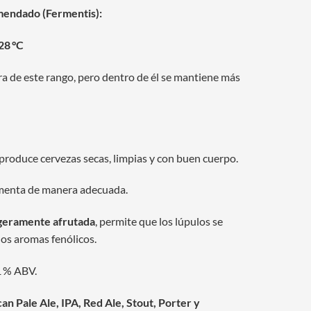
endado (Fermentis):
28 °C
a de este rango, pero dentro de él se mantiene más
roduce cervezas secas, limpias y con buen cuerpo.
enta de manera adecuada.
igeramente afrutada
, permite que los lúpulos se
os aromas fenólicos.
1 % ABV.
n Pale Ale, IPA, Red Ale, Stout, Porter y