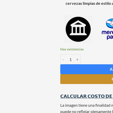
cervezas limpias de estilo
Hay existencias
Levadura US-05 x 500 grs cantida
A
𝗖𝗔𝗟𝗖𝗨𝗟𝗔𝗥 𝗖𝗢𝗦𝗧𝗢 𝗗𝗘
La imagen tiene una finalidad 
puede no reflejar plenamente l