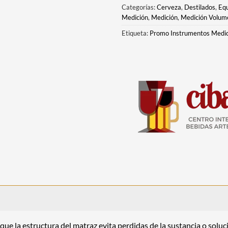
Categorías:
Cerveza
,
Destilados
,
Eq
Medición
,
Medición
,
Medición Volum
Etiqueta:
Promo Instrumentos Medic
que la estructura del matraz evita perdidas de la sustancia o soluc