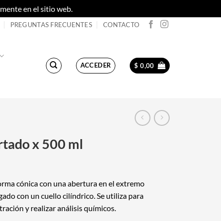
ente en el sitio web.
Descartar
PREGUNTAS FRECUENTES
CONTACTO
ACCEDER
$
0,00
tado x 500 ml
orma cónica con una abertura en el extremo
do con un cuello cilíndrico. Se utiliza para
ación y realizar análisis químicos.