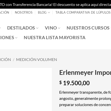
on Transferencia Bancaria! El descuento se aplica aquí directam
ACIÓN
NOSOTROS
BLOG
TABLA COMPARATIVA DE LÚPULOS
DESTILADOS
VINO
NUESTROS CURSOS
IONES
NUESTRA LISTA MAYORISTA
ICIÓN
/
MEDICIÓN VOLUMEN
Erlenmeyer Impor
19.500,00
$
Erlenmeyer transparente, de f
angosto, generalmente prolonga
preparar soluciones de concentr