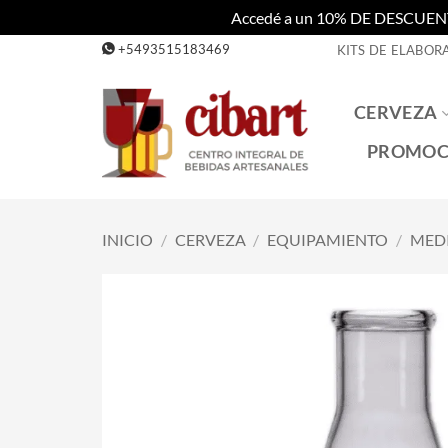
Accedé a un 10% DE DESCUENTO c
Saltar
+5493515183469
KITS DE ELABOR
al
contenido
CERVEZA
PROMOC
INICIO
/
CERVEZA
/
EQUIPAMIENTO
/
MED