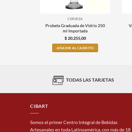
CERVEZA
Probeta Graduada de Vidrio 250
V
ml Importada
$
20.255,00
AÑADIR AL CARRITO
TODAS LAS TARJETAS
CIBART
Somos el primer Centro Integral de Bebidas
Artesanales en toda Latinoamérica, con más de 18