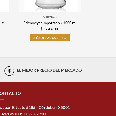
CERVEZA
 250
Vaso de Prec
Erlenmeyer Importado x 1000 ml
$
32.476,00
$
AÑADIR AL CARRITO
AÑADI
EL MEJOR PRECIO DEL MERCADO
ONTACTO
v. Juan B Justo 5185 - Córdoba - X5001
Tel/Fax (0351) 523-2910