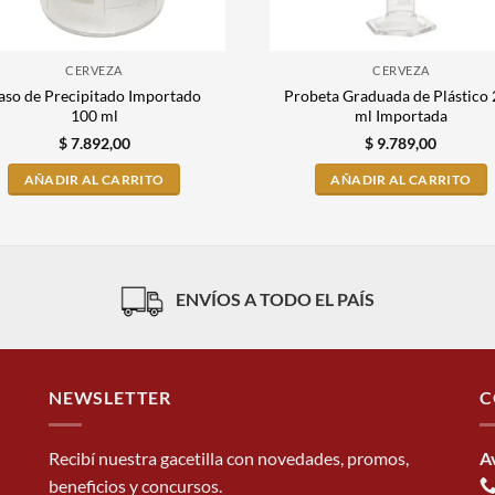
CERVEZA
CERVEZA
aso de Precipitado Importado
Probeta Graduada de Plástico
100 ml
ml Importada
$
7.892,00
$
9.789,00
AÑADIR AL CARRITO
AÑADIR AL CARRITO
ENVÍOS A TODO EL PAÍS
NEWSLETTER
C
Recibí nuestra gacetilla con novedades, promos,
A
beneficios y concursos.