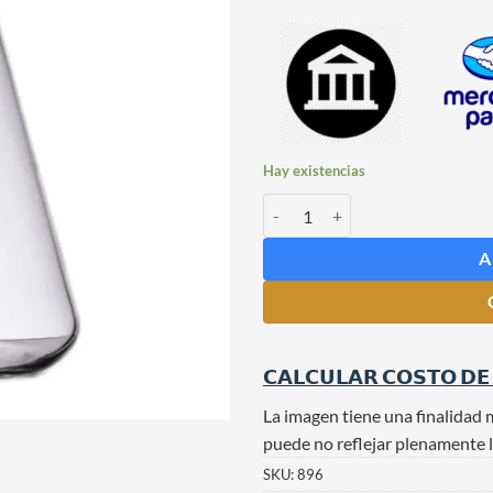
Hay existencias
Erlenmeyer Importado x 500 ml c
A
𝗖𝗔𝗟𝗖𝗨𝗟𝗔𝗥 𝗖𝗢𝗦𝗧𝗢 𝗗𝗘
La imagen tiene una finalidad 
puede no reflejar plenamente l
SKU:
896