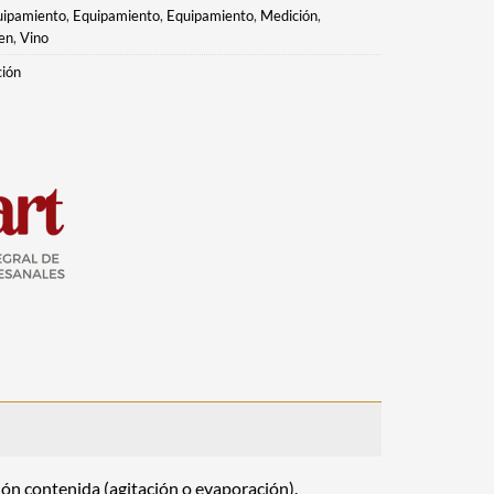
uipamiento
,
Equipamiento
,
Equipamiento
,
Medición
,
en
,
Vino
ión
ión contenida (agitación o evaporación).