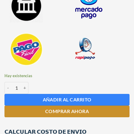
Hay existencias
Codo roscado de 3.8" acero inoxidable cantidad
AÑADIR AL CARRITO
COMPRAR AHORA
𝗖𝗔𝗟𝗖𝗨𝗟𝗔𝗥 𝗖𝗢𝗦𝗧𝗢 𝗗𝗘 𝗘𝗡𝗩𝗜𝗢