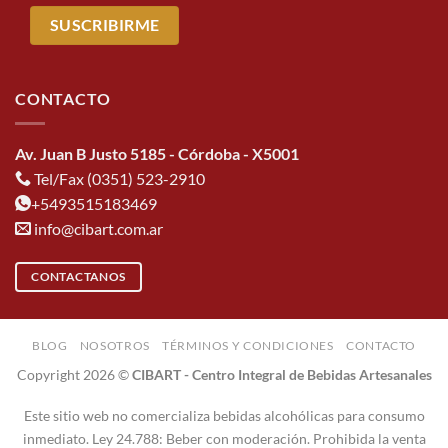
CONTACTO
Av. Juan B Justo 5185 - Córdoba - X5001
Tel/Fax (0351) 523-2910
+5493515183469
info@cibart.com.ar
CONTACTANOS
BLOG
NOSOTROS
TÉRMINOS Y CONDICIONES
CONTACTO
Copyright 2026 ©
CIBART - Centro Integral de Bebidas Artesanales
Este sitio web no comercializa bebidas alcohólicas para consumo
inmediato. Ley 24.788: Beber con moderación. Prohibida la venta