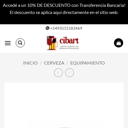
Accedé a un 10% DE DESCUENTO con Transferencia Bancaria!
El descuento se aplica aquí directamente en el sitio web.
Descartar
Saltar
+5493515183469
al
contenido
INICIO
/
CERVEZA
/
EQUIPAMIENTO