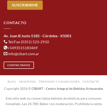
CONTACTO
Av. Juan B Justo 5185 - Córdoba - X5001
Tel/Fax (0351) 523-2910
+5493515183469
info@cibart.com.ar
CONTACTANOS
BLOG
NOSOTROS
TÉRMINOS Y CONDICIONES
CONTACTO
Copyright 2026 ©
CIBART - Centro Integral de Bebidas Artesanales
Este sitio web no comercializa bebidas alcohólicas para consumo
inmediato. Ley 24.788: Beber con moderación. Prohibida la venta