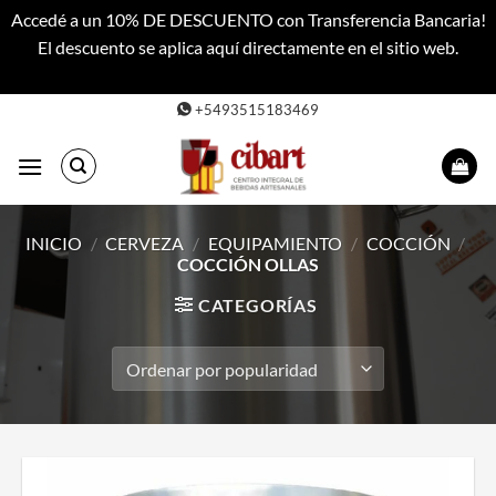
Accedé a un 10% DE DESCUENTO con Transferencia Bancaria!
El descuento se aplica aquí directamente en el sitio web.
Descartar
Saltar
+5493515183469
al
contenido
INICIO
/
CERVEZA
/
EQUIPAMIENTO
/
COCCIÓN
/
COCCIÓN OLLAS
CATEGORÍAS