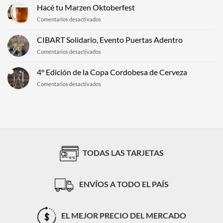
Brew
Hacé tu Marzen Oktoberfest
Argentina:
2024,
El
en
Comentarios desactivados
el
Brindis
Hacé
Gran
Verde
tu
Evento
CIBART Solidario, Evento Puertas Adentro
que
Marzen
Cervecero
une
en
Comentarios desactivados
Oktoberfest
al
CIBART
Mundo
Solidario,
4° Edición de la Copa Cordobesa de Cerveza
Cervecero
Evento
en
Comentarios desactivados
Puertas
4°
Adentro
Edición
de
la
Copa
Cordobesa
de
Cerveza
TODAS LAS TARJETAS
ENVÍOS A TODO EL PAÍS
EL MEJOR PRECIO DEL MERCADO