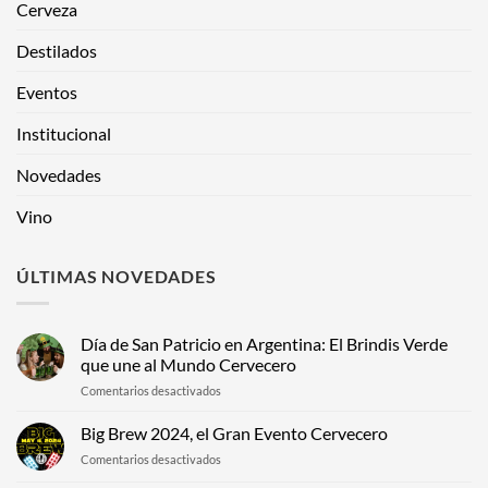
Cerveza
Destilados
Eventos
Institucional
Novedades
Vino
ÚLTIMAS NOVEDADES
Día de San Patricio en Argentina: El Brindis Verde
que une al Mundo Cervecero
en
Comentarios desactivados
Día
de
Big Brew 2024, el Gran Evento Cervecero
San
en
Comentarios desactivados
Patricio
Big
en