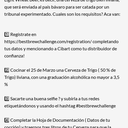
que será enviada al país bávaro para ser catada por un
tribunal experimentado. Cuales son los requisitos? Aca van:
⠀
1️⃣ Regístrate en
https://bestbrewchallenge.com/registration/
completando
tus datos y mencionando a Cibart como tu distribuidor de
confianza!
⠀
2️⃣ Cocinar el 25 de Marzo una Cerveza de Trigo ( 50 % de
Trigo) liviana, con una graduación alcohólica no mayor a 3,5
%
⠀
3️⃣ Sacarte una buena selfie ? y subirla a tus redes
etiquetándonos y usando el hashtag
#bestbrewchallenge
⠀
4️⃣ Completar la Hoja de Documentación ( Datos de tu
cocción) y traernos tres litros de tu Cerveza para que la