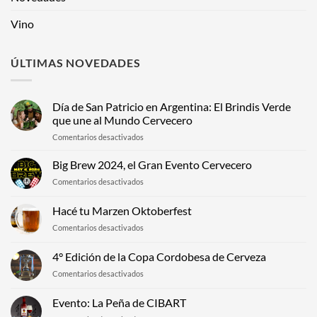
Vino
ÚLTIMAS NOVEDADES
Día de San Patricio en Argentina: El Brindis Verde
que une al Mundo Cervecero
en
Comentarios desactivados
Día
de
Big Brew 2024, el Gran Evento Cervecero
San
en
Comentarios desactivados
Patricio
Big
en
Brew
Hacé tu Marzen Oktoberfest
Argentina:
2024,
El
en
Comentarios desactivados
el
Brindis
Hacé
Gran
Verde
tu
Evento
4° Edición de la Copa Cordobesa de Cerveza
que
Marzen
Cervecero
une
en
Comentarios desactivados
Oktoberfest
al
4°
Mundo
Edición
Evento: La Peña de CIBART
Cervecero
de