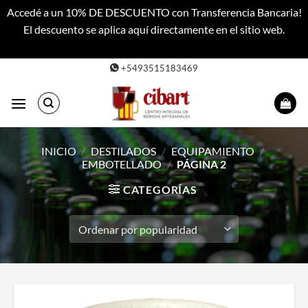
Accedé a un 10% DE DESCUENTO con Transferencia Bancaria!
El descuento se aplica aquí directamente en el sitio web.
Descartar
Saltar
+5493515183469
al
contenido
INICIO
/
DESTILADOS
/
EQUIPAMIENTO
/
EMBOTELLADO
/
PÁGINA 2
CATEGORÍAS