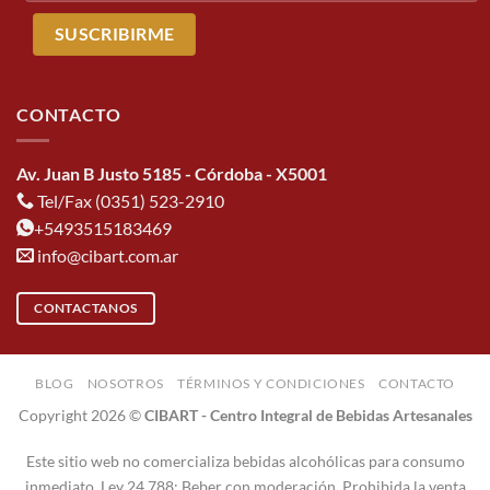
CONTACTO
Av. Juan B Justo 5185 - Córdoba - X5001
Tel/Fax (0351) 523-2910
+5493515183469
info@cibart.com.ar
CONTACTANOS
BLOG
NOSOTROS
TÉRMINOS Y CONDICIONES
CONTACTO
Copyright 2026 ©
CIBART - Centro Integral de Bebidas Artesanales
Este sitio web no comercializa bebidas alcohólicas para consumo
inmediato. Ley 24.788: Beber con moderación. Prohibida la venta