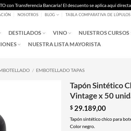
on Transferencia Bancaria! El descuento se aplica aquí directam
ACIÓN
NOSOTROS
BLOG
TABLA COMPARATIVA DE LÚPULOS
DESTILADOS
VINO
NUESTROS CURSOS
IONES
NUESTRA LISTA MAYORISTA
MBOTELLADO
/
EMBOTELLADO TAPAS
Tapón Sintético C
Vintage x 50 uni
29.189,00
$
Tapón sintético chico para bote
Color negro.