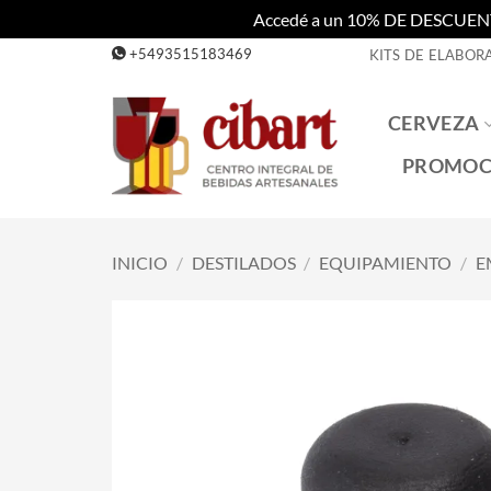
Accedé a un 10% DE DESCUENTO c
Saltar
+5493515183469
KITS DE ELABOR
al
contenido
CERVEZA
PROMOC
INICIO
/
DESTILADOS
/
EQUIPAMIENTO
/
E