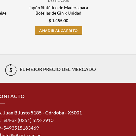
DESTILADOS
D
Tapón Sintético de Madera para
Tapón Sin
eige
Botellas de Gin x Unidad
Botellas de 
$
1.455,00
$
AÑADIR AL CARRITO
AÑADI
EL MEJOR PRECIO DEL MERCADO
ONTACTO
v. Juan B Justo 5185 - Córdoba - X5001
Tel/Fax (0351) 523-2910
+5493515183469
info@cibart.com.ar