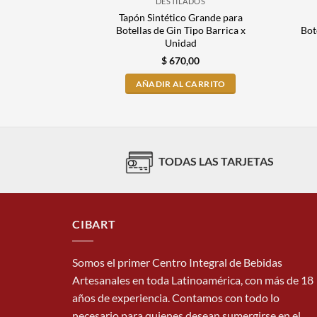
DESTILADOS
Tapón Sintético Grande para
Botellas de Gin Tipo Barrica x
Bot
Unidad
$
670,00
AÑADIR AL CARRITO
TODAS LAS TARJETAS
CIBART
Somos el primer Centro Integral de Bebidas
Artesanales en toda Latinoamérica, con más de 18
años de experiencia. Contamos con todo lo
necesario para quienes desean sumergirse en el