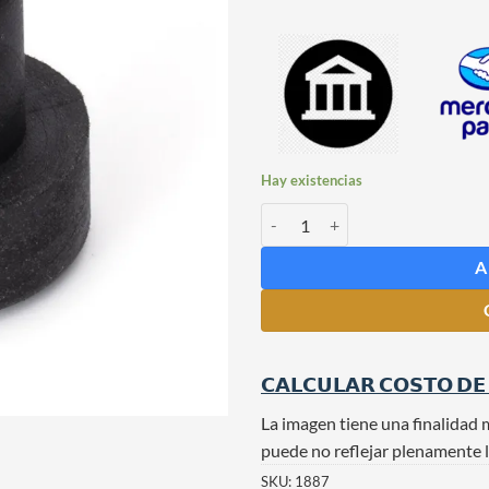
Hay existencias
Tapón Sintético Chico para Botell
A
𝗖𝗔𝗟𝗖𝗨𝗟𝗔𝗥 𝗖𝗢𝗦𝗧𝗢 𝗗𝗘
La imagen tiene una finalidad 
puede no reflejar plenamente l
SKU:
1887