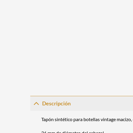
Descripción
Tapón sintético para
botellas vintage
macizo, 
26 mm de diámetro del cabezal.