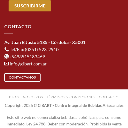
CONTACTO
Av. Juan B Justo 5185 - Córdoba - X5001
Tel/Fax (0351) 523-2910
+5493515183469
info@cibart.com.ar
CONTACTANOS
BLOG
NOSOTROS
TÉRMINOS Y CONDICIONES
CONTACTO
Copyright 2026 ©
CIBART - Centro Integral de Bebidas Artesanales
Este sitio web no comercializa bebidas alcohólicas para consumo
inmediato. Ley 24.788: Beber con moderación. Prohibida la venta