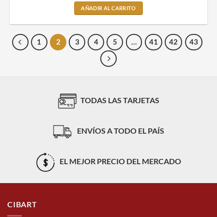
AÑADIR AL CARRITO
1
2
3
4
5
…
41
42
43
TODAS LAS TARJETAS
ENVÍOS A TODO EL PAÍS
EL MEJOR PRECIO DEL MERCADO
CIBART