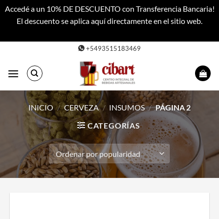
Accedé a un 10% DE DESCUENTO con Transferencia Bancaria!
El descuento se aplica aquí directamente en el sitio web.
Descartar
Saltar
+5493515183469
al
contenido
INICIO
/
CERVEZA
/
INSUMOS
/
PÁGINA 2
CATEGORÍAS