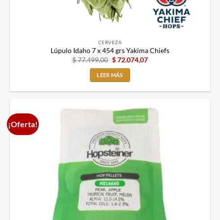
CERVEZA
Lúpulo Idaho 7 x 454 grs Yakima Chiefs
$
77.499,00
$
72.074,07
LEER MÁS
¡Oferta!