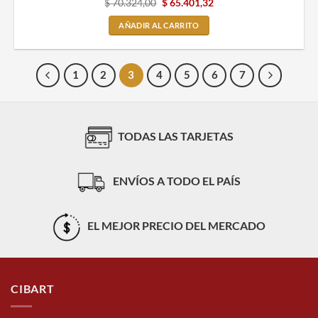
$
70.324,00
$
65.401,32
AÑADIR AL CARRITO
1
2
3
4
5
6
7
TODAS LAS TARJETAS
ENVÍOS A TODO EL PAÍS
EL MEJOR PRECIO DEL MERCADO
CIBART