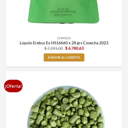
CERVEZA
Lúpulo Erebus Ex HS16660 x 28 grs Cosecha 2023
$
7.291,00
$
6.780,63
AÑADIR AL CARRITO
¡Oferta!