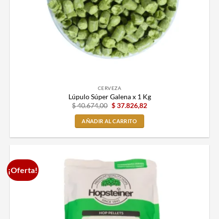
CERVEZA
Lúpulo Súper Galena x 1 Kg
$
40.674,00
$
37.826,82
AÑADIR AL CARRITO
¡Oferta!