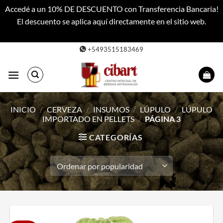
Accedé a un 10% DE DESCUENTO con Transferencia Bancaria!
El descuento se aplica aquí directamente en el sitio web.
Descartar
Saltar
+5493515183469
al
contenido
INICIO
/
CERVEZA
/
INSUMOS
/
LÚPULO
/
LÚPULO
IMPORTADO EN PELLETS
/
PÁGINA 3
CATEGORÍAS