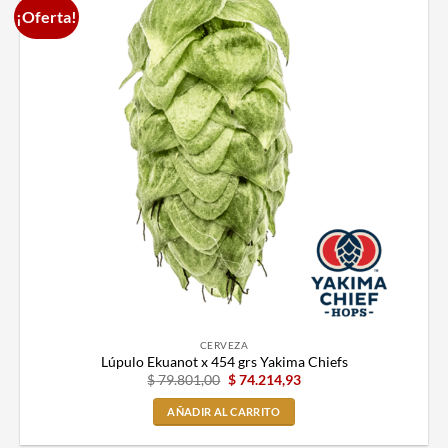
¡Oferta!
CERVEZA
Lúpulo Ekuanot x 454 grs Yakima Chiefs
$
79.801,00
$
74.214,93
AÑADIR AL CARRITO