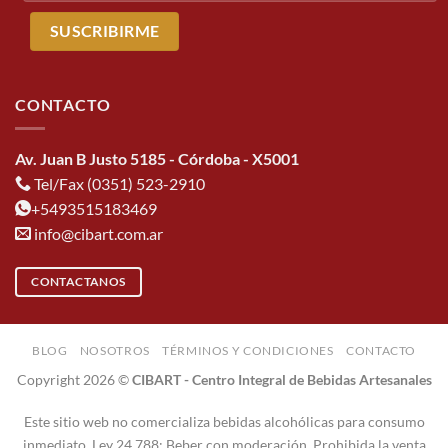
CONTACTO
Av. Juan B Justo 5185 - Córdoba - X5001
Tel/Fax (0351) 523-2910
+5493515183469
info@cibart.com.ar
CONTACTANOS
BLOG
NOSOTROS
TÉRMINOS Y CONDICIONES
CONTACTO
Copyright 2026 ©
CIBART - Centro Integral de Bebidas Artesanales
Este sitio web no comercializa bebidas alcohólicas para consumo
inmediato. Ley 24.788: Beber con moderación. Prohibida la venta